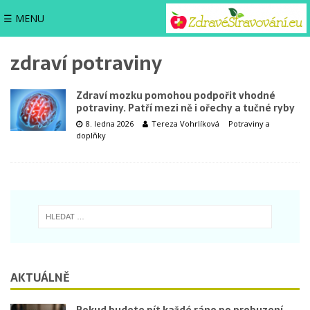
☰ MENU
zdraví potraviny
Zdraví mozku pomohou podpořit vhodné
potraviny. Patří mezi ně i ořechy a tučné ryby
8. ledna 2026
Tereza Vohrlíková
Potraviny a
doplňky
AKTUÁLNĚ
Pokud budete pít každé ráno po probuzení