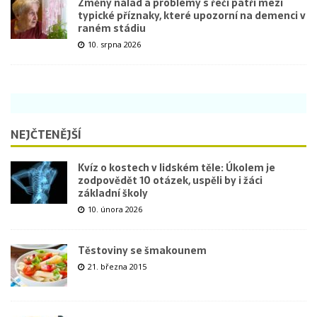
Změny nálad a problémy s řečí patří mezi
typické příznaky, které upozorní na demenci v
raném stádiu
10. srpna 2026
NEJČTENĚJŠÍ
Kvíz o kostech v lidském těle: Úkolem je
zodpovědět 10 otázek, uspěli by i žáci
základní školy
10. února 2026
Těstoviny se šmakounem
21. března 2015