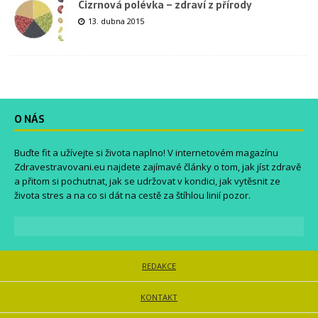
Cizrnová polévka – zdraví z přírody
13. dubna 2015
O NÁS
Buďte fit a užívejte si života naplno! V internetovém magazínu
Zdravestravovani.eu
najdete zajímavé články o tom, jak jíst zdravě
a přitom si pochutnat, jak se udržovat v kondici, jak vytěsnit ze
života stres a na co si dát na cestě za štíhlou linií pozor.
REDAKCE
KONTAKT