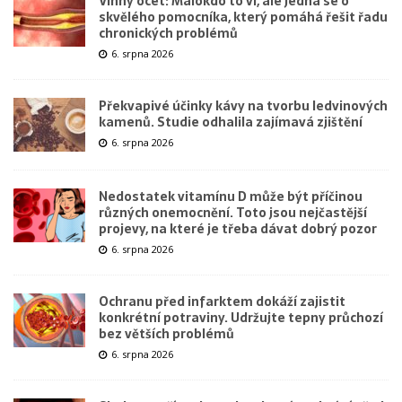
Vinný ocet: Málokdo to ví, ale jedná se o
skvělého pomocníka, který pomáhá řešit řadu
chronických problémů
6. srpna 2026
Překvapivé účinky kávy na tvorbu ledvinových
kamenů. Studie odhalila zajímavá zjištění
6. srpna 2026
Nedostatek vitamínu D může být příčinou
různých onemocnění. Toto jsou nejčastější
projevy, na které je třeba dávat dobrý pozor
6. srpna 2026
Ochranu před infarktem dokáží zajistit
konkrétní potraviny. Udržujte tepny průchozí
bez větších problémů
6. srpna 2026