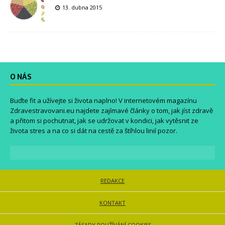
13. dubna 2015
O NÁS
Buďte fit a užívejte si života naplno! V internetovém magazínu
Zdravestravovani.eu
najdete zajímavé články o tom, jak jíst zdravě
a přitom si pochutnat, jak se udržovat v kondici, jak vytěsnit ze
života stres a na co si dát na cestě za štíhlou linií pozor.
REDAKCE
KONTAKT
ZÁSADY POUŽÍVÁNÍ COOKIES