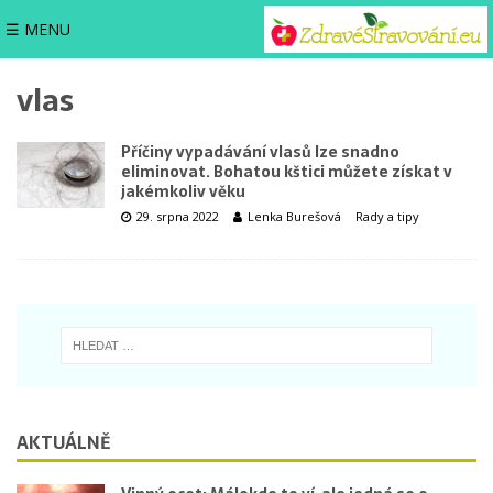
☰ MENU
vlas
Příčiny vypadávání vlasů lze snadno
eliminovat. Bohatou kštici můžete získat v
jakémkoliv věku
29. srpna 2022
Lenka Burešová
Rady a tipy
AKTUÁLNĚ