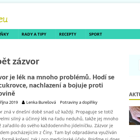
LŇKY
RADY A TIPY
RECEPTY
SPORT
bět zázvor
vor je lék na mnoho problémů. Hodí se
 cukrovce, nachlazení a bojuje proti
ovině
AKT
 října 2019
Lenka Burešová
Potraviny a doplňky
r zná v dnešní době snad už každý. Propaguje se totiž
velmi silný a účinný lék na řadu neduhů, takže jej mnoho
již zařadilo do svého každodenního jídelníčku. Zázvor je
dem pocházejícím z Číny. Tam byl odpradávna využíván
e formě koření, tak i pro medicínské účely. Pojďme si dnes