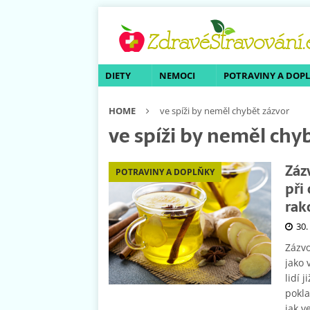
DIETY
NEMOCI
POTRAVINY A DOP
HOME
ve spíži by neměl chybět zázvor
ve spíži by neměl chy
Záz
POTRAVINY A DOPLŇKY
při
rak
30.
Zázvo
jako 
lidí 
pokla
jak v