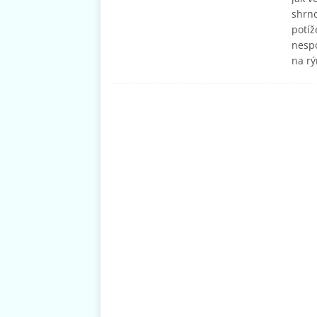
shrno
potíž
nespo
na r