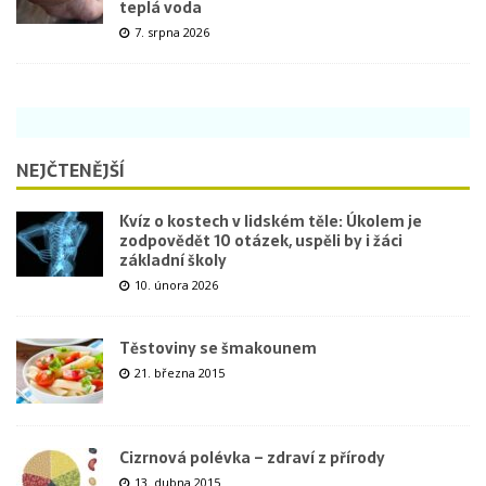
teplá voda
7. srpna 2026
NEJČTENĚJŠÍ
Kvíz o kostech v lidském těle: Úkolem je
zodpovědět 10 otázek, uspěli by i žáci
základní školy
10. února 2026
Těstoviny se šmakounem
21. března 2015
Cizrnová polévka – zdraví z přírody
13. dubna 2015