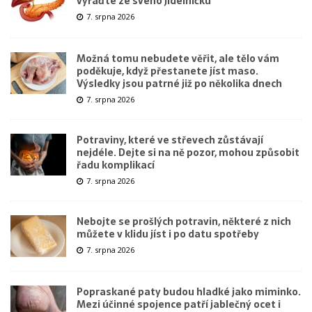
vyřaďte ze svého jídelníčku
7. srpna 2026
Možná tomu nebudete věřit, ale tělo vám
poděkuje, když přestanete jíst maso.
Výsledky jsou patrné již po několika dnech
7. srpna 2026
Potraviny, které ve střevech zůstávají
nejdéle. Dejte si na ně pozor, mohou způsobit
řadu komplikací
7. srpna 2026
Nebojte se prošlých potravin, některé z nich
můžete v klidu jíst i po datu spotřeby
7. srpna 2026
Popraskané paty budou hladké jako miminko.
Mezi účinné spojence patří jablečný ocet i