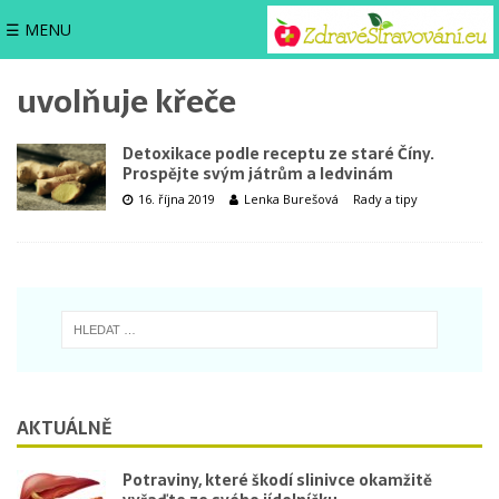
☰ MENU
uvolňuje křeče
Detoxikace podle receptu ze staré Číny.
Prospějte svým játrům a ledvinám
16. října 2019
Lenka Burešová
Rady a tipy
AKTUÁLNĚ
Potraviny, které škodí slinivce okamžitě