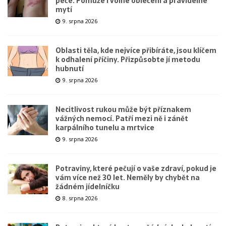
péče. Pomůže i volné oblečení a pravidelné
mytí
9. srpna 2026
Oblasti těla, kde nejvíce přibíráte, jsou klíčem
k odhalení příčiny. Přizpůsobte jí metodu
hubnutí
9. srpna 2026
Necitlivost rukou může být příznakem
vážných nemocí. Patří mezi ně i zánět
karpálního tunelu a mrtvice
9. srpna 2026
Potraviny, které pečují o vaše zdraví, pokud je
vám více než 30 let. Neměly by chybět na
žádném jídelníčku
8. srpna 2026