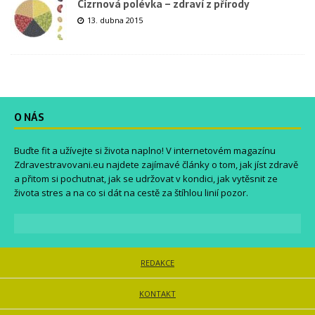
Cizrnová polévka – zdraví z přírody
13. dubna 2015
O NÁS
Buďte fit a užívejte si života naplno! V internetovém magazínu
Zdravestravovani.eu
najdete zajímavé články o tom, jak jíst zdravě
a přitom si pochutnat, jak se udržovat v kondici, jak vytěsnit ze
života stres a na co si dát na cestě za štíhlou linií pozor.
REDAKCE
KONTAKT