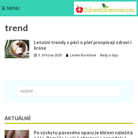
☰ MENU
trend
Letošní trendy v péči o pleť prospívají zdraví i
kráse
3. března 2020
Lenka Burešová
Rady a tipy
AKTUÁLNĚ
Po výskytu pásového oparu je klíčem náležitá