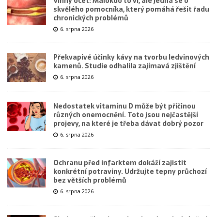
Vinný ocet: Málokdo to ví, ale jedná se o
skvělého pomocníka, který pomáhá řešit řadu
chronických problémů
6. srpna 2026
Překvapivé účinky kávy na tvorbu ledvinových
kamenů. Studie odhalila zajímavá zjištění
6. srpna 2026
Nedostatek vitamínu D může být příčinou
různých onemocnění. Toto jsou nejčastější
projevy, na které je třeba dávat dobrý pozor
6. srpna 2026
Ochranu před infarktem dokáží zajistit
konkrétní potraviny. Udržujte tepny průchozí
bez větších problémů
6. srpna 2026