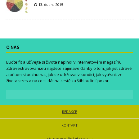
13. dubna 2015
O NÁS
Buďte fit a užívejte si života naplno! V internetovém magazínu
Zdravestravovani.eu
najdete zajímavé články o tom, jak jíst zdravě
a přitom si pochutnat, jak se udržovat v kondici, jak vytěsnit ze
života stres a na co si dát na cestě za štíhlou linií pozor.
REDAKCE
KONTAKT
ZÁSADY POUŽÍVÁNÍ COOKIES