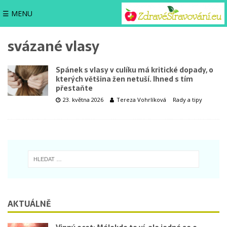
☰ MENU
svázané vlasy
Spánek s vlasy v culíku má kritické dopady, o
kterých většina žen netuší. Ihned s tím
přestaňte
23. května 2026
Tereza Vohrlíková
Rady a tipy
AKTUÁLNĚ