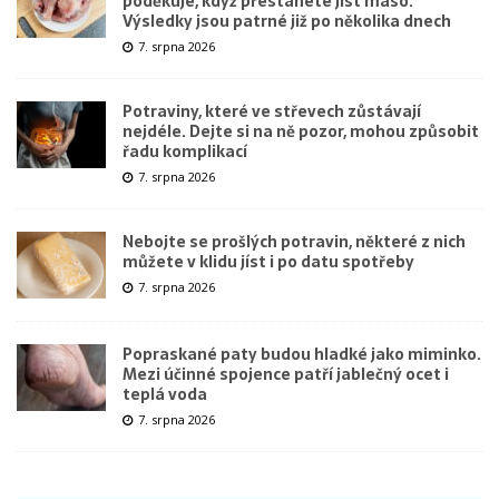
poděkuje, když přestanete jíst maso.
Výsledky jsou patrné již po několika dnech
7. srpna 2026
Potraviny, které ve střevech zůstávají
nejdéle. Dejte si na ně pozor, mohou způsobit
řadu komplikací
7. srpna 2026
Nebojte se prošlých potravin, některé z nich
můžete v klidu jíst i po datu spotřeby
7. srpna 2026
Popraskané paty budou hladké jako miminko.
Mezi účinné spojence patří jablečný ocet i
teplá voda
7. srpna 2026