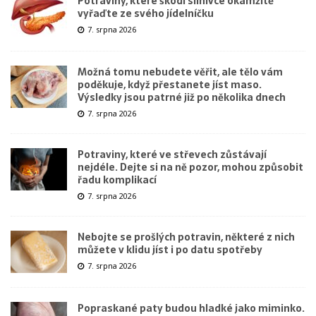
Potraviny, které škodí slinivce okamžitě
vyřaďte ze svého jídelníčku
7. srpna 2026
Možná tomu nebudete věřit, ale tělo vám
poděkuje, když přestanete jíst maso.
Výsledky jsou patrné již po několika dnech
7. srpna 2026
Potraviny, které ve střevech zůstávají
nejdéle. Dejte si na ně pozor, mohou způsobit
řadu komplikací
7. srpna 2026
Nebojte se prošlých potravin, některé z nich
můžete v klidu jíst i po datu spotřeby
7. srpna 2026
Popraskané paty budou hladké jako miminko.