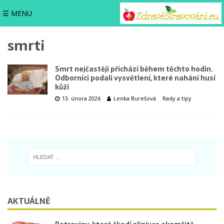
☰ MENU
smrti
Smrt nejčastěji přichází během těchto hodin.
Odborníci podali vysvětlení, které nahání husí
kůži
13. února 2026
Lenka Burešová
Rady a tipy
AKTUÁLNĚ