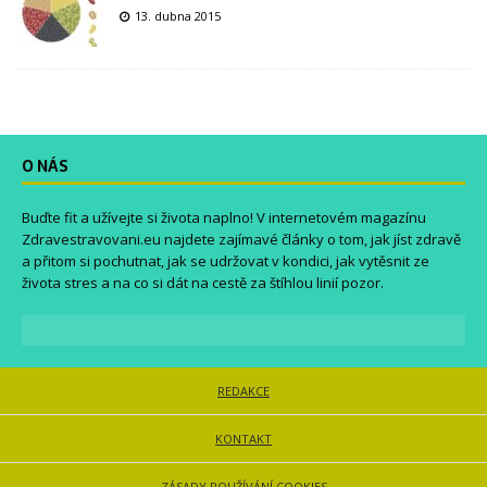
13. dubna 2015
O NÁS
Buďte fit a užívejte si života naplno! V internetovém magazínu
Zdravestravovani.eu
najdete zajímavé články o tom, jak jíst zdravě
a přitom si pochutnat, jak se udržovat v kondici, jak vytěsnit ze
života stres a na co si dát na cestě za štíhlou linií pozor.
REDAKCE
KONTAKT
ZÁSADY POUŽÍVÁNÍ COOKIES