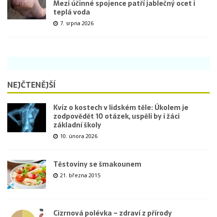
Mezi účinné spojence patří jablečný ocet i
teplá voda
7. srpna 2026
NEJČTENĚJŠÍ
Kvíz o kostech v lidském těle: Úkolem je
zodpovědět 10 otázek, uspěli by i žáci
základní školy
10. února 2026
Těstoviny se šmakounem
21. března 2015
Cizrnová polévka – zdraví z přírody