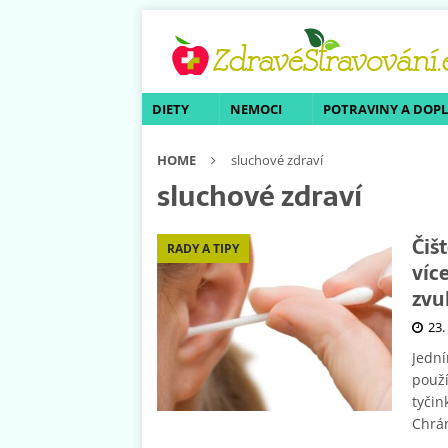
DIETY
NEMOCI
POTRAVINY A DOP
HOME
sluchové zdraví
sluchové zdraví
Čiš
RADY A TIPY
víc
zvu
23.
Jední
použí
tyčin
Chrán