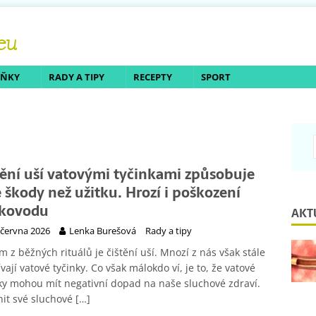
LŇKY
RADY A TIPY
RECEPTY
SPORT
tění uší vatovými tyčinkami způsobuje
e škody než užitku. Hrozí i poškození
kovodu
AKT
 června 2026
Lenka Burešová
Rady a tipy
m z běžných rituálů je čištění uší. Mnozí z nás však stále
vají vatové tyčinky. Co však málokdo ví, je to, že vatové
ky mohou mít negativní dopad na naše sluchové zdraví.
it své sluchové
[…]