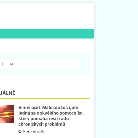
UÁLNĚ
Vinný ocet: Málokdo to ví, ale
jedná se o skvělého pomocníka,
který pomáhá řešit řadu
chronických problémů
6. srpna 2026