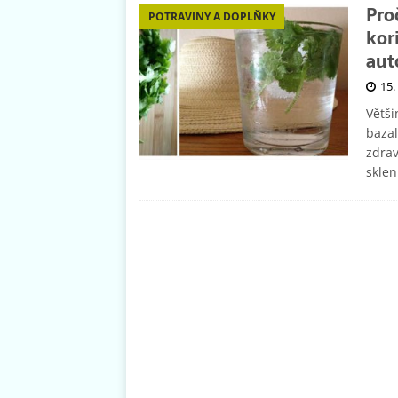
Pro
POTRAVINY A DOPLŇKY
kori
aut
15.
Větši
bazal
zdrav
sklen