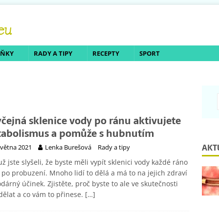
LŇKY
RADY A TIPY
RECEPTY
SPORT
čejná sklenice vody po ránu aktivujete
abolismus a pomůže s hubnutím
AKT
května 2021
Lenka Burešová
Rady a tipy
 už jste slyšeli, že byste měli vypít sklenici vody každé ráno
po probuzení. Mnoho lidí to dělá a má to na jejich zdraví
dárný účinek. Zjistěte, proč byste to ale ve skutečnosti
dělat a co vám to přinese.
[…]