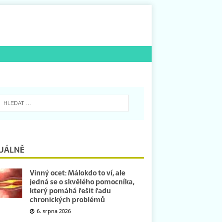
UÁLNĚ
Vinný ocet: Málokdo to ví, ale
jedná se o skvělého pomocníka,
který pomáhá řešit řadu
chronických problémů
6. srpna 2026