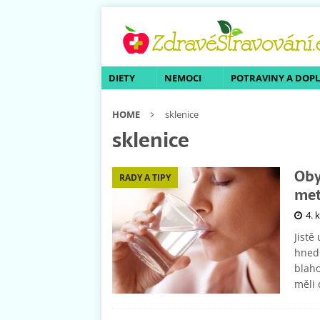
DIETY
NEMOCI
POTRAVINY A DOP
HOME
sklenice
sklenice
Oby
RADY A TIPY
met
4. 
Jistě
hned 
blaho
měli 