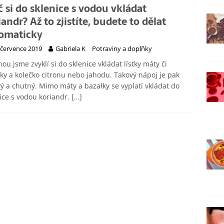
č si do sklenice s vodou vkládat
andr? Až to zjistíte, budete to dělat
omaticky
 července 2019
Gabriela K
Potraviny a doplňky
nou jsme zvyklí si do sklenice vkládat lístky máty či
ky a kolečko citronu nebo jahodu. Takový nápoj je pak
ý a chutný. Mimo máty a bazalky se vyplatí vkládat do
ice s vodou koriandr.
[…]