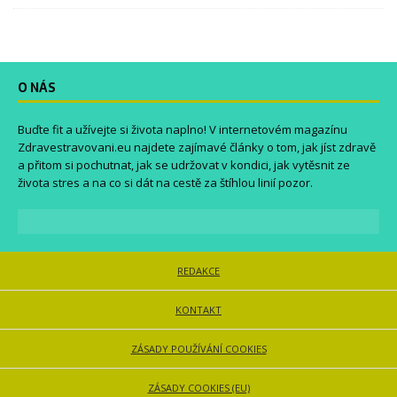
O NÁS
Buďte fit a užívejte si života naplno! V internetovém magazínu
Zdravestravovani.eu
najdete zajímavé články o tom, jak jíst zdravě
a přitom si pochutnat, jak se udržovat v kondici, jak vytěsnit ze
života stres a na co si dát na cestě za štíhlou linií pozor.
REDAKCE
KONTAKT
ZÁSADY POUŽÍVÁNÍ COOKIES
ZÁSADY COOKIES (EU)