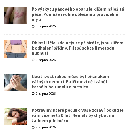
Po výskytu pásového oparu je klíčem náležitá
péče. Pomůže i volné oblečení a pravidelné
mytí
9. srpna 2026
Oblasti těla, kde nejvíce přibíráte, jsou klíčem
k odhalení příčiny. Přizpůsobte jí metodu
hubnutí
9. srpna 2026
Necitlivost rukou může být příznakem
vážných nemocí. Patří mezi ně i zánět
karpálního tunelu a mrtvice
9. srpna 2026
Potraviny, které pečují o vaše zdraví, pokud je
vám více než 30 let. Neměly by chybět na
žádném jídelníčku
8. srpna 2026