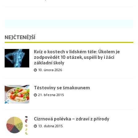
NEJČTENĚJŠÍ
Kvíz o kostech v lidském těle: Úkolem je
zodpovědět 10 otázek, uspěli by i žáci
základní školy
10. února 2026
Těstoviny se šmakounem
21. března 2015
Cizrnová polévka – zdraví z přírody
13. dubna 2015