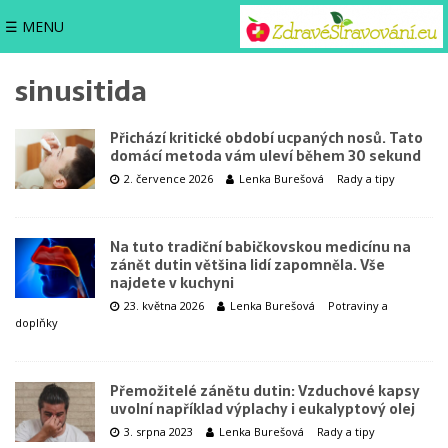
☰ MENU
sinusitida
Přichází kritické období ucpaných nosů. Tato
domácí metoda vám uleví během 30 sekund
2. července 2026
Lenka Burešová
Rady a tipy
Na tuto tradiční babičkovskou medicínu na
zánět dutin většina lidí zapomněla. Vše
najdete v kuchyni
23. května 2026
Lenka Burešová
Potraviny a
doplňky
Přemožitelé zánětu dutin: Vzduchové kapsy
uvolní například výplachy i eukalyptový olej
3. srpna 2023
Lenka Burešová
Rady a tipy