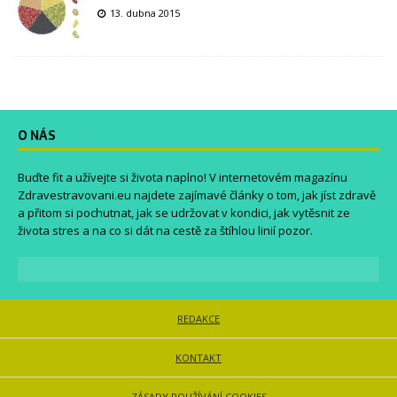
13. dubna 2015
O NÁS
Buďte fit a užívejte si života naplno! V internetovém magazínu
Zdravestravovani.eu
najdete zajímavé články o tom, jak jíst zdravě
a přitom si pochutnat, jak se udržovat v kondici, jak vytěsnit ze
života stres a na co si dát na cestě za štíhlou linií pozor.
REDAKCE
KONTAKT
ZÁSADY POUŽÍVÁNÍ COOKIES