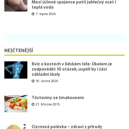
Mezi účinné spojence patří jablečný ocet i
teplá voda
7. srpna 2026
NEJČTENĚJŠÍ
Kvíz o kostech v lidském těle: Úkolem je
zodpovědět 10 otázek, uspěli by i žáci
základní školy
10. února 2026
Těstoviny se šmakounem
21. března 2015
Cizrnová polévka – zdraví z přírody