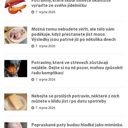
Potraviny, které škodí slinivce okamžitě
vyřaďte ze svého jídelníčku
7. srpna 2026
Možná tomu nebudete věřit, ale tělo vám
poděkuje, když přestanete jíst maso.
Výsledky jsou patrné již po několika dnech
7. srpna 2026
Potraviny, které ve střevech zůstávají
nejdéle. Dejte si na ně pozor, mohou způsobit
řadu komplikací
7. srpna 2026
Nebojte se prošlých potravin, některé z nich
můžete v klidu jíst i po datu spotřeby
7. srpna 2026
Popraskané paty budou hladké jako miminko.