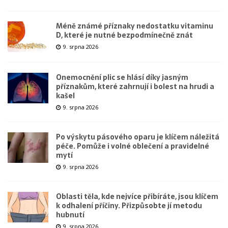
Méně známé příznaky nedostatku vitaminu
D, které je nutné bezpodmínečně znát
9. srpna 2026
Onemocnění plic se hlásí díky jasným
příznakům, které zahrnují i bolest na hrudi a
kašel
9. srpna 2026
Po výskytu pásového oparu je klíčem náležitá
péče. Pomůže i volné oblečení a pravidelné
mytí
9. srpna 2026
Oblasti těla, kde nejvíce přibíráte, jsou klíčem
k odhalení příčiny. Přizpůsobte jí metodu
hubnutí
9. srpna 2026