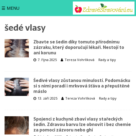
☰ MENU
šedé vlasy
Zbavte se šedin díky tomuto přírodnímu
zázraku, který doporučují lékaři. Nestojí to
ani korunu
7. října 2025
Tereza Vohrlíková
Rady a tipy
Šedivé vlasy zůstanou minulostí. Podomácku
si s nimi poradí i mrkvová šťáva a přepuštěné
máslo
13. září 2025
Tereza Vohrlíková
Rady a tipy
Spojenci z kuchyně zbaví vlasy stařeckých
šedin. Zdravou barvu lze obnovit i bez chemie
za pomoci zázvoru nebo ghí