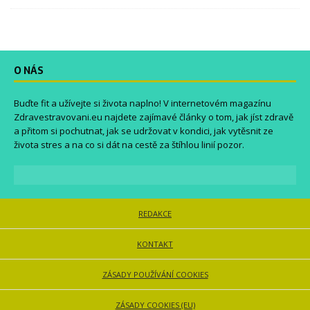
O NÁS
Buďte fit a užívejte si života naplno! V internetovém magazínu
Zdravestravovani.eu
najdete zajímavé články o tom, jak jíst zdravě
a přitom si pochutnat, jak se udržovat v kondici, jak vytěsnit ze
života stres a na co si dát na cestě za štíhlou linií pozor.
REDAKCE
KONTAKT
ZÁSADY POUŽÍVÁNÍ COOKIES
ZÁSADY COOKIES (EU)