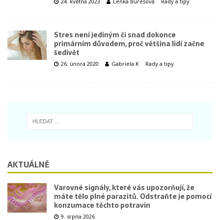
24. května 2023
Lenka Burešová
Rady a tipy
Stres není jediným či snad dokonce
primárním důvodem, proč většina lidí začne
šedivět
26. února 2020
Gabriela K
Rady a tipy
AKTUÁLNĚ
Varovné signály, které vás upozorňují, že
máte tělo plné parazitů. Odstraňte je pomocí
konzumace těchto potravin
9. srpna 2026