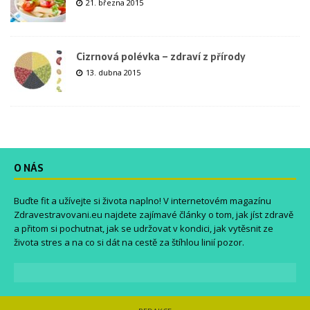
21. března 2015
Cizrnová polévka – zdraví z přírody
13. dubna 2015
O NÁS
Buďte fit a užívejte si života naplno! V internetovém magazínu
Zdravestravovani.eu
najdete zajímavé články o tom, jak jíst zdravě
a přitom si pochutnat, jak se udržovat v kondici, jak vytěsnit ze
života stres a na co si dát na cestě za štíhlou linií pozor.