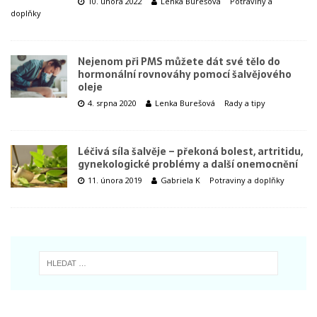
10. února 2022
Lenka Burešová
Potraviny a
doplňky
Nejenom při PMS můžete dát své tělo do
hormonální rovnováhy pomocí šalvějového
oleje
4. srpna 2020
Lenka Burešová
Rady a tipy
Léčivá síla šalvěje – překoná bolest, artritidu,
gynekologické problémy a další onemocnění
11. února 2019
Gabriela K
Potraviny a doplňky