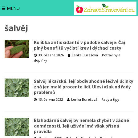
☰ MENU
šalvěj
Kolíbka antioxidantů v podobě šalvěje: Čaj
plný benefitů vyčistí krev i dýchací cesty
30. března 2026
Lenka Burešová
Potraviny a
doplňky
Šalvěj lékařská: Její obdivuhodné léčivé účinky
zná jen malé procento lidí. Uleví však od řady
problémů
13. června 2022
Lenka Burešová
Rady a tipy
Blahodárná šalvěj by neměla chybět v žádné
domácnosti. Její užívání má však přísná
pravidla