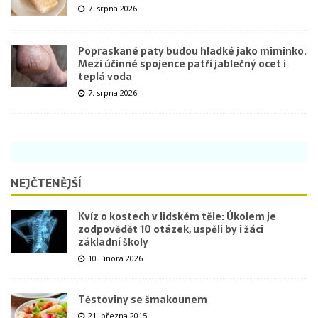
7. srpna 2026
Popraskané paty budou hladké jako miminko.
Mezi účinné spojence patří jablečný ocet i
teplá voda
7. srpna 2026
NEJČTENĚJŠÍ
Kvíz o kostech v lidském těle: Úkolem je
zodpovědět 10 otázek, uspěli by i žáci
základní školy
10. února 2026
Těstoviny se šmakounem
21. března 2015