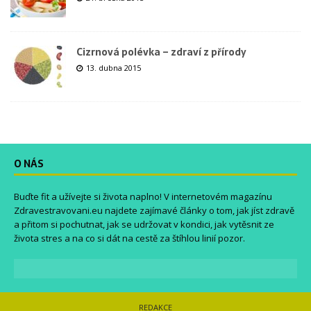
Cizrnová polévka – zdraví z přírody
13. dubna 2015
O NÁS
Buďte fit a užívejte si života naplno! V internetovém magazínu
Zdravestravovani.eu
najdete zajímavé články o tom, jak jíst zdravě
a přitom si pochutnat, jak se udržovat v kondici, jak vytěsnit ze
života stres a na co si dát na cestě za štíhlou linií pozor.
REDAKCE