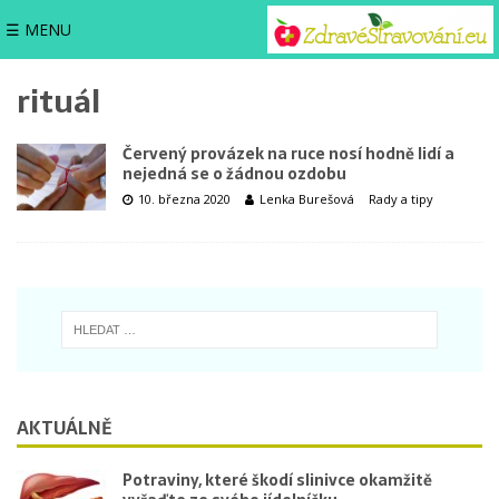
☰ MENU
rituál
Červený provázek na ruce nosí hodně lidí a
nejedná se o žádnou ozdobu
10. března 2020
Lenka Burešová
Rady a tipy
AKTUÁLNĚ
Potraviny, které škodí slinivce okamžitě