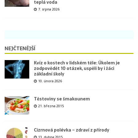
teplá voda
7. srpna 2026
NEJČTENĚJŠÍ
Kvíz o kostech v lidském těle: Úkolem je
zodpovědět 10 otázek, uspěli by i žáci
základní školy
10. února 2026
Těstoviny se šmakounem
21. března 2015
Cizrnová polévka – zdraví z přírody
13. dubna 2015