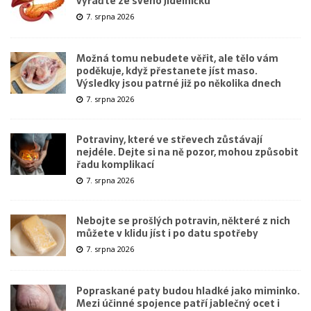
vyřaďte ze svého jídelníčku
7. srpna 2026
Možná tomu nebudete věřit, ale tělo vám
poděkuje, když přestanete jíst maso.
Výsledky jsou patrné již po několika dnech
7. srpna 2026
Potraviny, které ve střevech zůstávají
nejdéle. Dejte si na ně pozor, mohou způsobit
řadu komplikací
7. srpna 2026
Nebojte se prošlých potravin, některé z nich
můžete v klidu jíst i po datu spotřeby
7. srpna 2026
Popraskané paty budou hladké jako miminko.
Mezi účinné spojence patří jablečný ocet i