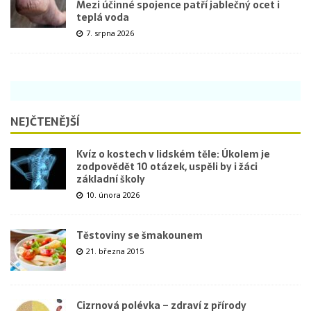
Mezi účinné spojence patří jablečný ocet i
teplá voda
7. srpna 2026
NEJČTENĚJŠÍ
Kvíz o kostech v lidském těle: Úkolem je
zodpovědět 10 otázek, uspěli by i žáci
základní školy
10. února 2026
Těstoviny se šmakounem
21. března 2015
Cizrnová polévka – zdraví z přírody