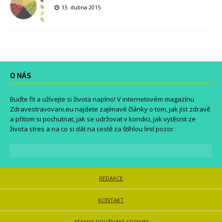
13. dubna 2015
O NÁS
Buďte fit a užívejte si života naplno! V internetovém magazínu
Zdravestravovani.eu
najdete zajímavé články o tom, jak jíst zdravě
a přitom si pochutnat, jak se udržovat v kondici, jak vytěsnit ze
života stres a na co si dát na cestě za štíhlou linií pozor.
REDAKCE
KONTAKT
ZÁSADY POUŽÍVÁNÍ COOKIES