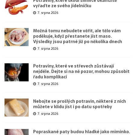
Potraviny, které škodí slinivce okamžitě
vyřaďte ze svého jídelníčku
7. srpna 2026
Možná tomu nebudete věřit, ale tělo vám
poděkuje, když přestanete jíst maso.
Výsledky jsou patrné již po několika dnech
7. srpna 2026
Potraviny, které ve střevech zůstávají
nejdéle. Dejte si na ně pozor, mohou způsobit
řadu komplikací
7. srpna 2026
Nebojte se prošlých potravin, některé z nich
můžete v klidu jíst i po datu spotřeby
7. srpna 2026
Popraskané paty budou hladké jako miminko.