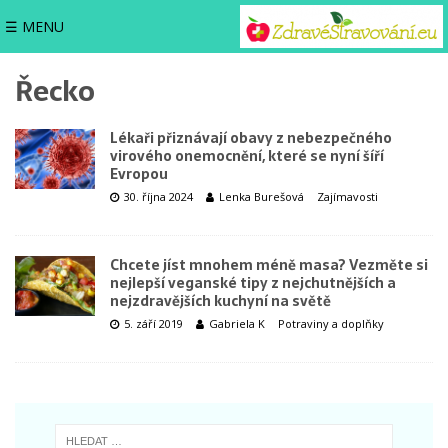
☰ MENU
Řecko
Lékaři přiznávají obavy z nebezpečného
virového onemocnění, které se nyní šíří
Evropou
30. října 2024
Lenka Burešová
Zajímavosti
Chcete jíst mnohem méně masa? Vezměte si
nejlepší veganské tipy z nejchutnějších a
nejzdravějších kuchyní na světě
5. září 2019
Gabriela K
Potraviny a doplňky