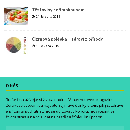
Těstoviny se šmakounem
21. března 2015
Cizrnová polévka – zdraví z přírody
13. dubna 2015
O NÁS
Buďte fit a užívejte si života naplno! V internetovém magazínu
Zdravestravovani.eu
najdete zajímavé články o tom, jak jíst zdravě
a přitom si pochutnat, jak se udržovat v kondici, jak vytěsnit ze
života stres a na co si dát na cestě za štíhlou linií pozor.