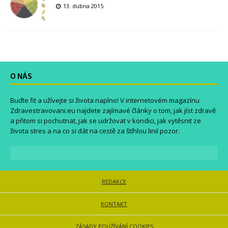
13. dubna 2015
O NÁS
Buďte fit a užívejte si života naplno! V internetovém magazínu
Zdravestravovani.eu
najdete zajímavé články o tom, jak jíst zdravě
a přitom si pochutnat, jak se udržovat v kondici, jak vytěsnit ze
života stres a na co si dát na cestě za štíhlou linií pozor.
REDAKCE
KONTAKT
ZÁSADY POUŽÍVÁNÍ COOKIES