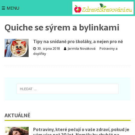
☰ MENU
Quiche se sýrem a bylinkami
Tipy na snídaně pro školáky, a nejen pro ně
30. srpna 2018
Jarmila Nováková
Potraviny a
doplňky
AKTUÁLNĚ
Potraviny, které pečují o vaše zdraví, pokud je
vám více než 30 let. Neměly by chybět na