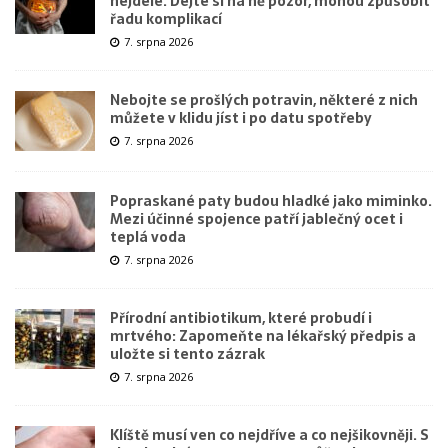
nejdéle. Dejte si na ně pozor, mohou způsobit
řadu komplikací
7. srpna 2026
Nebojte se prošlých potravin, některé z nich
můžete v klidu jíst i po datu spotřeby
7. srpna 2026
Popraskané paty budou hladké jako miminko.
Mezi účinné spojence patří jablečný ocet i
teplá voda
7. srpna 2026
Přírodní antibiotikum, které probudí i
mrtvého: Zapomeňte na lékařský předpis a
uložte si tento zázrak
7. srpna 2026
Klíště musí ven co nejdříve a co nejšikovněji. S