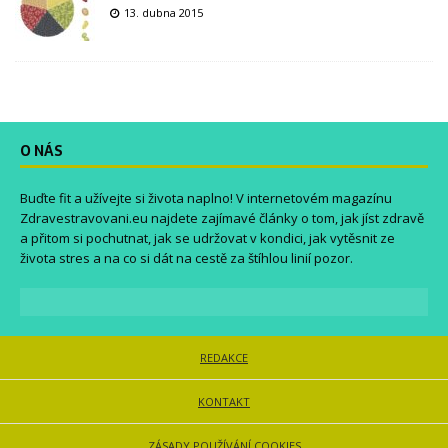
13. dubna 2015
O NÁS
Buďte fit a užívejte si života naplno! V internetovém magazínu
Zdravestravovani.eu
najdete zajímavé články o tom, jak jíst zdravě
a přitom si pochutnat, jak se udržovat v kondici, jak vytěsnit ze
života stres a na co si dát na cestě za štíhlou linií pozor.
REDAKCE
KONTAKT
ZÁSADY POUŽÍVÁNÍ COOKIES