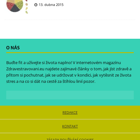
13. dubna 2015
O NÁS
Buďte fit a užívejte si života naplno! V internetovém magazínu
Zdravestravovani.eu
najdete zajímavé články o tom, jak jíst zdravě a
přitom si pochutnat, jak se udržovat v kondici, jak vytěsnit ze života
stres a na co si dát na cestě za štíhlou linií pozor.
REDAKCE
KONTAKT
ZÁSADY POUŽÍVÁNÍ COOKIES