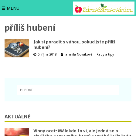
☰ MENU
příliš hubení
Jak si poradit s váhou, pokud jste příliš
hubení?
5. října 2018
Jarmila Nováková
Rady a tipy
AKTUÁLNĚ
Vinný ocet: Málokdo to ví, ale jedná se o