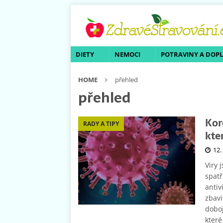
DIETY
NEMOCI
POTRAVINY A DOP
HOME
přehled
přehled
Kor
RADY A TIPY
kte
12.
Viry 
spatř
antiv
zbavi
doboj
které