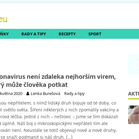
LŇKY
RADY A TIPY
RECEPTY
SPORT
onavirus není zdaleka nejhorším virem,
rý může člověka potkat
AKT
 května 2020
Lenka Burešová
Rady a tipy
jsou nepřítelem, s nímž lidský druh bojuje od té doby, co
il světlo světa. Šíření některých z nich zpomalily vakcíny a
irová léčba. Jedné z nich – neštovic – jsme se tím dokázali
t úplně. Náš boj s mikroskopickými nepřáteli tím ale
ován není. Neustále se totiž objevují nové a nové druhy,
 se snaží podmanit si náš druh.
[…]