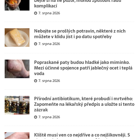
Dejte si na ně pozor, mohou způsobit řadu
komplikací
7. srpna 2026
Nebojte se prošlých potravin, některé z nich
můžete v klidu jíst i po datu spotřeby
7. srpna 2026
Popraskané paty budou hladké jako miminko.
Mezi účinné spojence patří jablečný ocet i teplá
voda
7. srpna 2026
Přírodní antibiotikum, které probudí i mrtvého:
Zapomeňte na lékařský předpis a uložte si tento
zázrak
7. srpna 2026
Klíště musí ven co nejdříve a co nejšikovněji. S