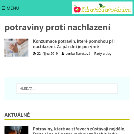
☰ MENU
potraviny proti nachlazení
Konzumace potravin, které pomohou při
nachlazení. Za pár dní je po rýmě
22. října 2019
Lenka Burešová
Rady a tipy
AKTUÁLNĚ
Potraviny, které ve střevech zůstávají nejdéle.