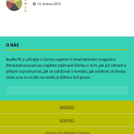
13. dubna 2015
O NÁS
Buďte fit a užívejte si života naplno! V internetovém magazínu
Zdravestravovani.eu
najdete zajímavé články o tom, jak jíst zdravě a
přitom si pochutnat, jak se udržovat v kondici, jak vytěsnit ze života
stres a na co si dát na cestě za štíhlou linií pozor.
REDAKCE
KONTAKT
ZÁSADY POUŽÍVÁNÍ COOKIES