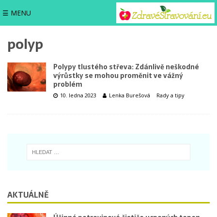
☰ MENU
polyp
Polypy tlustého střeva: Zdánlivě neškodné
výrůstky se mohou proměnit ve vážný
problém
10. ledna 2023
Lenka Burešová
Rady a tipy
AKTUÁLNĚ