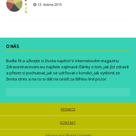
13. dubna 2015
O NÁS
Buďte fit a užívejte si života naplno! V internetovém magazínu
Zdravestravovani.eu
najdete zajímavé články o tom, jak jíst zdravě
a přitom si pochutnat, jak se udržovat v kondici, jak vytěsnit ze
života stres a na co si dát na cestě za štíhlou linií pozor.
REDAKCE
KONTAKT
ZÁSADY POUŽÍVÁNÍ COOKIES