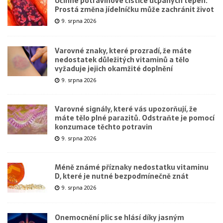
Účinné potravinové čističe ucpaných tepen.
Prostá změna jídelníčku může zachránit život
9. srpna 2026
Varovné znaky, které prozradí, že máte
nedostatek důležitých vitaminů a tělo
vyžaduje jejich okamžité doplnění
9. srpna 2026
Varovné signály, které vás upozorňují, že
máte tělo plné parazitů. Odstraňte je pomocí
konzumace těchto potravin
9. srpna 2026
Méně známé příznaky nedostatku vitaminu
D, které je nutné bezpodmínečně znát
9. srpna 2026
Onemocnění plic se hlásí díky jasným