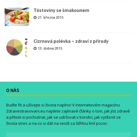
Těstoviny se šmakounem
21. března 2015
Cizrnová polévka – zdraví z přírody
13. dubna 2015
O NÁS
Buďte fit a užívejte si života naplno! V internetovém magazínu
Zdravestravovani.eu
najdete zajímavé články o tom, jak jíst zdravě
a přitom si pochutnat, jak se udržovat v kondici, jak vytěsnit ze
života stres a na co si dát na cestě za štíhlou linií pozor.