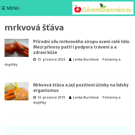
☰ MENU
mrkvová šťáva
Přírodní sílu mrkvového sirupu ocení celé tělo.
Mezi přínosy patří i podpora trávení a a
zdraví kůže
19. prosince 2025
Lenka Burešová
Potraviny a
doplňky
Mrkvová šťáva a její pozitivní účinky na lidský
organismus
16. prosince 2019
Lenka Burešová
Potraviny a
doplňky