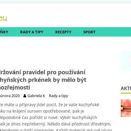
LŇKY
RADY A TIPY
RECEPTY
SPORT
ržování pravidel pro používání
hyňských prkének by mělo být
ozřejmostí
AKT
 února 2020
Gabriela K
Rady a tipy
iže máte u přípravy jídel pocit, že je vaše kuchyňské
ko na krájení surovin opotřebované, pak je
ěpodobně čas pořídit si nové. Výběr kuchyňských
nek je dnes nepřeberný. Někdo dává přednost dřevěným,
skleněným a další plastovým. Každý materiál má své plusy