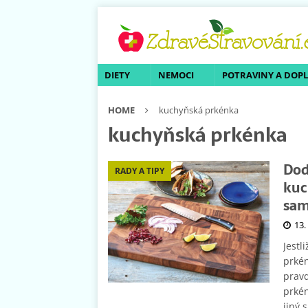
DIETY
NEMOCI
POTRAVINY A DOP
HOME
kuchyňská prkénka
kuchyňská prkénka
Dod
RADY A TIPY
kuc
sam
13.
Jestl
prkén
pravd
prké
jiný 