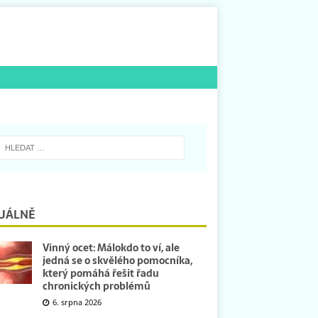
UÁLNĚ
Vinný ocet: Málokdo to ví, ale
jedná se o skvělého pomocníka,
který pomáhá řešit řadu
chronických problémů
6. srpna 2026