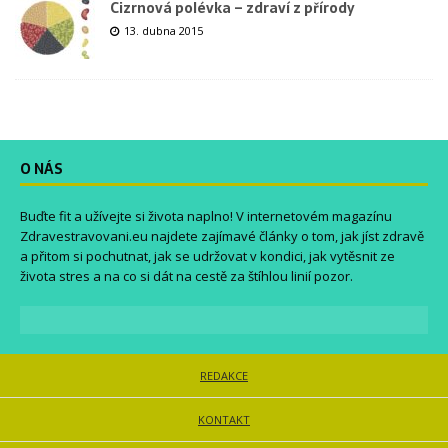
Cizrnová polévka – zdraví z přírody
13. dubna 2015
O NÁS
Buďte fit a užívejte si života naplno! V internetovém magazínu
Zdravestravovani.eu
najdete zajímavé články o tom, jak jíst zdravě
a přitom si pochutnat, jak se udržovat v kondici, jak vytěsnit ze
života stres a na co si dát na cestě za štíhlou linií pozor.
REDAKCE
KONTAKT