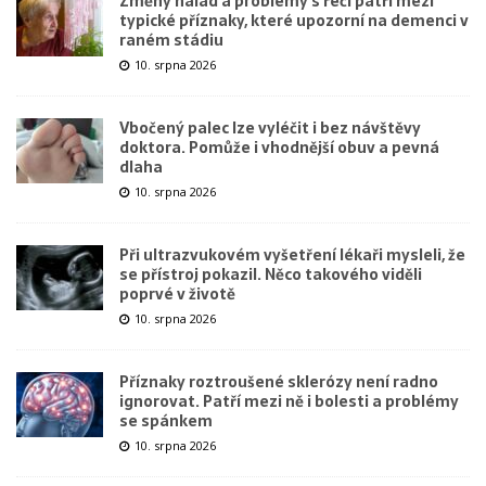
Změny nálad a problémy s řečí patří mezi
typické příznaky, které upozorní na demenci v
raném stádiu
10. srpna 2026
Vbočený palec lze vyléčit i bez návštěvy
doktora. Pomůže i vhodnější obuv a pevná
dlaha
10. srpna 2026
Při ultrazvukovém vyšetření lékaři mysleli, že
se přístroj pokazil. Něco takového viděli
poprvé v životě
10. srpna 2026
Příznaky roztroušené sklerózy není radno
ignorovat. Patří mezi ně i bolesti a problémy
se spánkem
10. srpna 2026