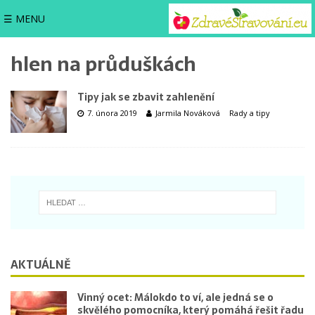
☰ MENU
hlen na průduškách
Tipy jak se zbavit zahlenění
7. února 2019
Jarmila Nováková
Rady a tipy
AKTUÁLNĚ
Vinný ocet: Málokdo to ví, ale jedná se o
skvělého pomocníka, který pomáhá řešit řadu