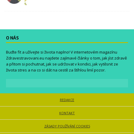
O NÁS
Buďte fit a užívejte si života naplno! V internetovém magazínu
Zdravestravovani.eu
najdete zajímavé články o tom, jak jíst zdravě
a přitom si pochutnat, jak se udržovat v kondici, jak vytěsnit ze
života stres a na co si dát na cestě za štíhlou linií pozor.
REDAKCE
KONTAKT
ZÁSADY POUŽÍVÁNÍ COOKIES