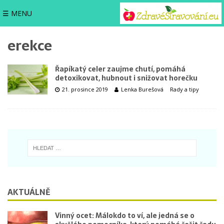
☰ MENU
erekce
Řapíkatý celer zaujme chutí, pomáhá
detoxikovat, hubnout i snižovat horečku
21. prosince 2019
Lenka Burešová
Rady a tipy
AKTUÁLNĚ
Vinný ocet: Málokdo to ví, ale jedná se o