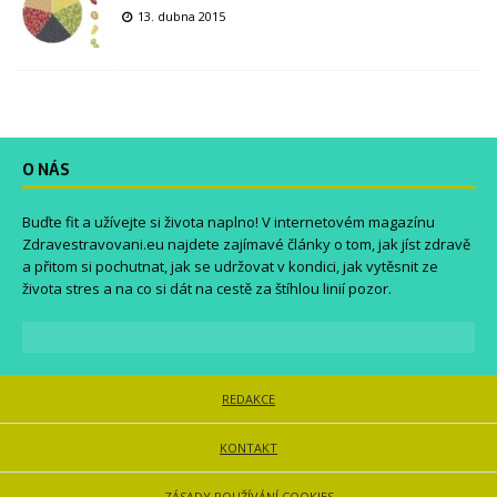
13. dubna 2015
O NÁS
Buďte fit a užívejte si života naplno! V internetovém magazínu
Zdravestravovani.eu
najdete zajímavé články o tom, jak jíst zdravě
a přitom si pochutnat, jak se udržovat v kondici, jak vytěsnit ze
života stres a na co si dát na cestě za štíhlou linií pozor.
REDAKCE
KONTAKT
ZÁSADY POUŽÍVÁNÍ COOKIES