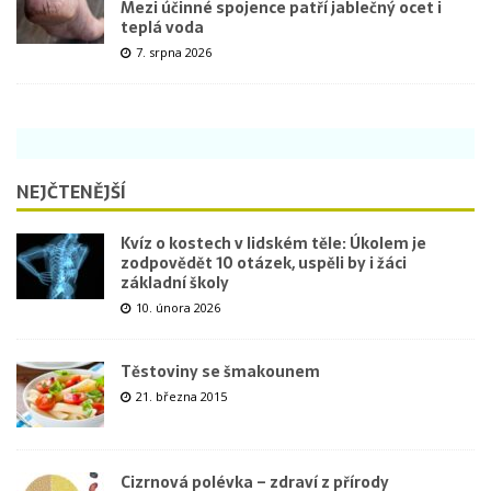
Mezi účinné spojence patří jablečný ocet i
teplá voda
7. srpna 2026
NEJČTENĚJŠÍ
Kvíz o kostech v lidském těle: Úkolem je
zodpovědět 10 otázek, uspěli by i žáci
základní školy
10. února 2026
Těstoviny se šmakounem
21. března 2015
Cizrnová polévka – zdraví z přírody