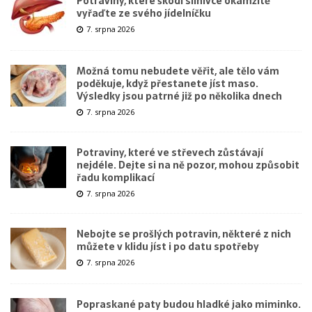
Potraviny, které škodí slinivce okamžitě
vyřaďte ze svého jídelníčku
7. srpna 2026
Možná tomu nebudete věřit, ale tělo vám
poděkuje, když přestanete jíst maso.
Výsledky jsou patrné již po několika dnech
7. srpna 2026
Potraviny, které ve střevech zůstávají
nejdéle. Dejte si na ně pozor, mohou způsobit
řadu komplikací
7. srpna 2026
Nebojte se prošlých potravin, některé z nich
můžete v klidu jíst i po datu spotřeby
7. srpna 2026
Popraskané paty budou hladké jako miminko.