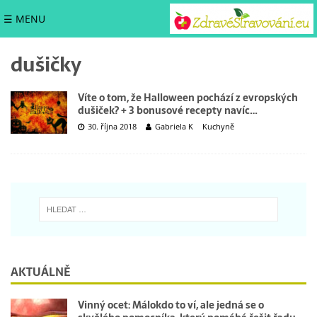
☰ MENU
dušičky
Víte o tom, že Halloween pochází z evropských
dušiček? + 3 bonusové recepty navíc…
30. října 2018
Gabriela K
Kuchyně
AKTUÁLNĚ
Vinný ocet: Málokdo to ví, ale jedná se o