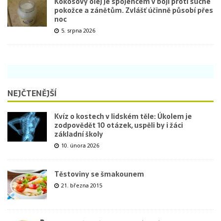
Kokosový olej je spojencem v boji proti suché
pokožce a zánětům. Zvlášť účinně působí přes
noc
5. srpna 2026
NEJČTENĚJŠÍ
Kvíz o kostech v lidském těle: Úkolem je
zodpovědět 10 otázek, uspěli by i žáci
základní školy
10. února 2026
Těstoviny se šmakounem
21. března 2015