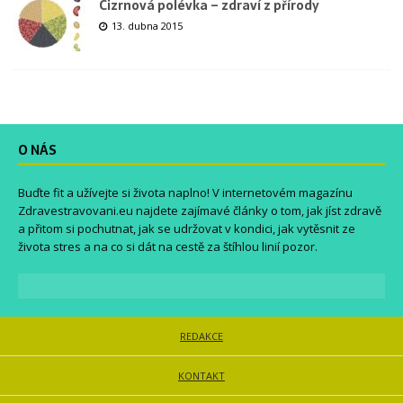
Cizrnová polévka – zdraví z přírody
13. dubna 2015
O NÁS
Buďte fit a užívejte si života naplno! V internetovém magazínu
Zdravestravovani.eu
najdete zajímavé články o tom, jak jíst zdravě
a přitom si pochutnat, jak se udržovat v kondici, jak vytěsnit ze
života stres a na co si dát na cestě za štíhlou linií pozor.
REDAKCE
KONTAKT