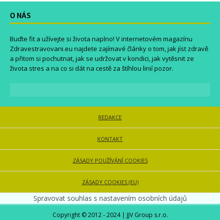
O NÁS
Buďte fit a užívejte si života naplno! V internetovém magazínu
Zdravestravovani.eu
najdete zajímavé články o tom, jak jíst zdravě
a přitom si pochutnat, jak se udržovat v kondici, jak vytěsnit ze
života stres a na co si dát na cestě za štíhlou linií pozor.
REDAKCE
KONTAKT
ZÁSADY POUŽÍVÁNÍ COOKIES
ZÁSADY COOKIES (EU)
Spravovat souhlas s nastavením osobních údajů
Copyright © 2012 - 2024 | JJV Group s.r.o.