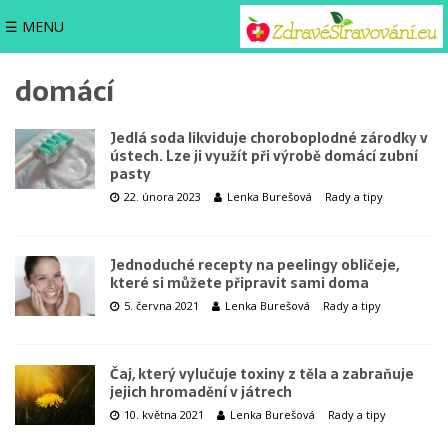
☰ MENU
domácí
Jedlá soda likviduje choroboplodné zárodky v
ústech. Lze ji využít při výrobě domácí zubní
pasty
22. února 2023
Lenka Burešová
Rady a tipy
Jednoduché recepty na peelingy obličeje,
které si můžete připravit sami doma
5. června 2021
Lenka Burešová
Rady a tipy
Čaj, který vylučuje toxiny z těla a zabraňuje
jejich hromadění v játrech
10. května 2021
Lenka Burešová
Rady a tipy