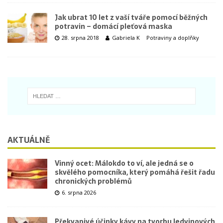
Jak ubrat 10 let z vaší tváře pomocí běžných
potravin – domácí pleťová maska
28. srpna 2018
Gabriela K
Potraviny a doplňky
AKTUÁLNĚ
Vinný ocet: Málokdo to ví, ale jedná se o
skvělého pomocníka, který pomáhá řešit řadu
chronických problémů
6. srpna 2026
Překvapivé účinky kávy na tvorbu ledvinových