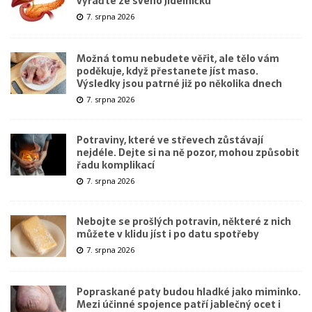
vyřaďte ze svého jídelníčku
7. srpna 2026
Možná tomu nebudete věřit, ale tělo vám
poděkuje, když přestanete jíst maso.
Výsledky jsou patrné již po několika dnech
7. srpna 2026
Potraviny, které ve střevech zůstávají
nejdéle. Dejte si na ně pozor, mohou způsobit
řadu komplikací
7. srpna 2026
Nebojte se prošlých potravin, některé z nich
můžete v klidu jíst i po datu spotřeby
7. srpna 2026
Popraskané paty budou hladké jako miminko.
Mezi účinné spojence patří jablečný ocet i