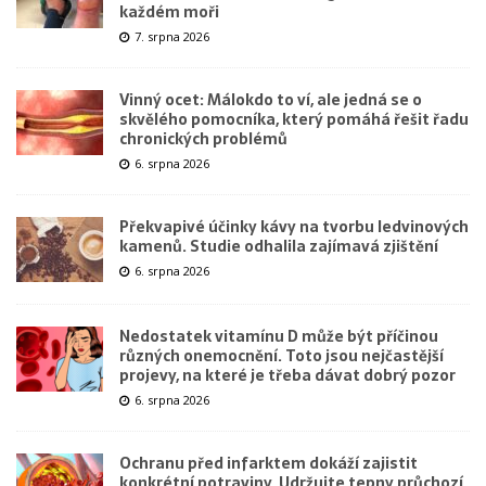
každém moři
7. srpna 2026
Vinný ocet: Málokdo to ví, ale jedná se o
skvělého pomocníka, který pomáhá řešit řadu
chronických problémů
6. srpna 2026
Překvapivé účinky kávy na tvorbu ledvinových
kamenů. Studie odhalila zajímavá zjištění
6. srpna 2026
Nedostatek vitamínu D může být příčinou
různých onemocnění. Toto jsou nejčastější
projevy, na které je třeba dávat dobrý pozor
6. srpna 2026
Ochranu před infarktem dokáží zajistit
konkrétní potraviny. Udržujte tepny průchozí