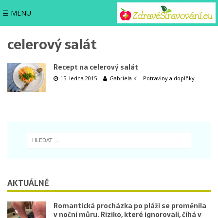
☰ MENU
celerový salát
Recept na celerový salát
15. ledna 2015
Gabriela K
Potraviny a doplňky
AKTUÁLNĚ
Romantická procházka po pláži se proměnila
v noční můru. Riziko, které ignorovali, číhá v