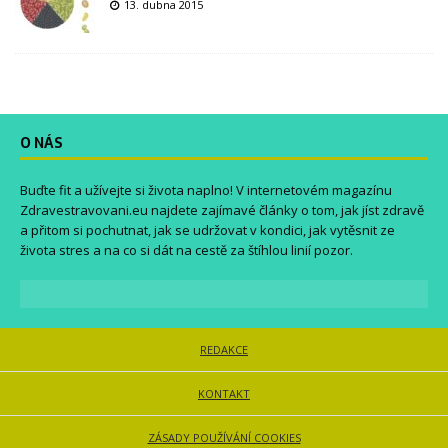
13. dubna 2015
O NÁS
Buďte fit a užívejte si života naplno! V internetovém magazínu
Zdravestravovani.eu
najdete zajímavé články o tom, jak jíst zdravě
a přitom si pochutnat, jak se udržovat v kondici, jak vytěsnit ze
života stres a na co si dát na cestě za štíhlou linií pozor.
REDAKCE
KONTAKT
ZÁSADY POUŽÍVÁNÍ COOKIES