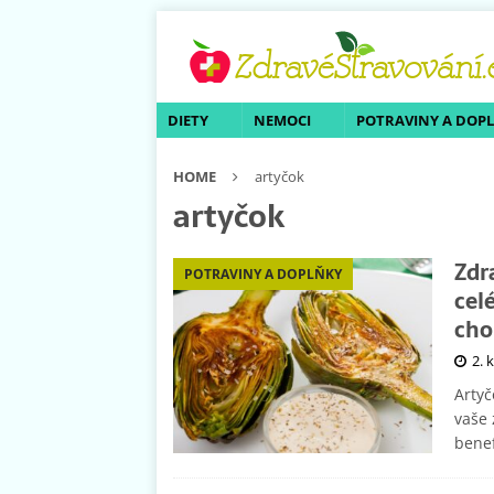
DIETY
NEMOCI
POTRAVINY A DOP
HOME
artyčok
artyčok
Zdr
POTRAVINY A DOPLŇKY
cel
cho
2. 
Artyč
vaše 
benef