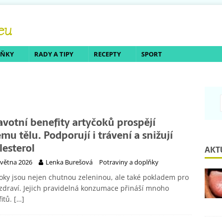
LŇKY
RADY A TIPY
RECEPTY
SPORT
avotní benefity artyčoků prospějí
ému tělu. Podporují i trávení a snižují
lesterol
AKT
května 2026
Lenka Burešová
Potraviny a doplňky
oky jsou nejen chutnou zeleninou, ale také pokladem pro
zdraví. Jejich pravidelná konzumace přináší mnoho
itů.
[…]