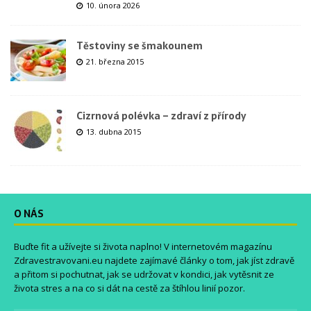
10. února 2026
Těstoviny se šmakounem
21. března 2015
Cizrnová polévka – zdraví z přírody
13. dubna 2015
O NÁS
Buďte fit a užívejte si života naplno! V internetovém magazínu
Zdravestravovani.eu
najdete zajímavé články o tom, jak jíst zdravě
a přitom si pochutnat, jak se udržovat v kondici, jak vytěsnit ze
života stres a na co si dát na cestě za štíhlou linií pozor.