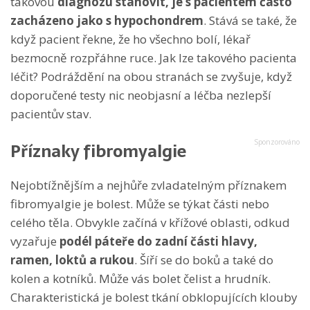
takovou
diagnózu stanovit, je s pacientem často
zacházeno jako s hypochondrem
. Stává se také, že
když pacient řekne, že ho všechno bolí, lékař
bezmocně rozpřáhne ruce. Jak lze takového pacienta
léčit? Podráždění na obou stranách se zvyšuje, když
doporučené testy nic neobjasní a léčba nezlepší
pacientův stav.
Příznaky fibromyalgie
Nejobtížnějším a nejhůře zvladatelným příznakem
fibromyalgie je bolest. Může se týkat části nebo
celého těla. Obvykle začíná v křížové oblasti, odkud
vyzařuje
podél páteře do zadní části hlavy,
ramen, loktů a rukou
. Šíří se do boků a také do
kolen a kotníků. Může vás bolet čelist a hrudník.
Charakteristická je bolest tkání obklopujících klouby