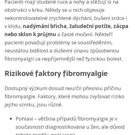
Pacienti mají studené ruce a nohy a stěžují si na
obstrukci v krku. Někdy se u nich objevuje
nekontrolovatelné zrychlené dýchání, bušení srdce i
v klidu,
nadýmání břicha, žaludeční potíže, zácpa
nebo sklon k průjmu
a časté močení. Někteří
pacienti považují problémy se soustředěním,
neustálou bdělost a duševní únavu způsobenou
fibromyalgií za nepříjemnější než fyzickou bolest.
Rizikové faktory fibromyalgie
Dostupný výzkum dosud neurčil přesnou příčinu
fibromyalgie. Faktory, které mohou zvyšovat riziko
jejího vzniku, jsou různé.
Pohlaví – většina případů fibromyalgie je v
současnosti diagnostikována u žen, ale důvod
tohoto rozdílu není jasný.