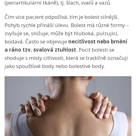
(periartikulární tkáně), tj. šlach, svalů a vazů.
Čím více pacient odpočívá, tím je bolest silnější.
Pohyb rychle přináší úlevu. Bolest má různé formy –
zvyšuje se, snižuje, může být hluboká, pulzující,
bodavá. Často se objevuje
necitlivost nebo brnění
a ráno tzv. svalová ztuhlost
. Pocit bolesti se
shoduje s místy citlivosti, která se tradičně označují
jako spoušťové body nebo bolestivé body.