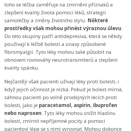
toho se léčba zaměřuje na zmírnění příznaků a
zlepšení kvality života pomocí léků, strategií
samoléčby a změny životního stylu.
Některé
prostředky však mohou přinést výraznou úlevu
.
Do této skupiny patří antidepresiva, která se někdy
používají k léčbě bolesti a únavy způsobené
fibromyalgií. Tyto léky mohou také působit na
obnovení rovnováhy neurotransmiterů a zlepšení
kvality spánku.
Nejčastěji však pacienti užívají léky proti bolesti, i
když jejich účinnost je nízká. Pokud je bolest mírná,
sáhnou pacienti po volně prodejných lécích proti
bolesti, jako je
paracetamol, aspirin, ibuprofen
nebo naproxen
. Tyto léky mohou snížit hladinu
bolesti, zmírnit nepříjemné pocity a pomoci
pacientovi lépe se s nimi vyrovnat. Mohou dokonce