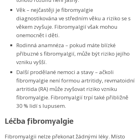
Věk – nejčastěji je fibromyalgie
diagnostikována ve středním věku a riziko se s
věkem zvyšuje. Fibromyalgií však mohou
onemocnět i děti.
Rodinná anamnéza – pokud máte blízké
příbuzné s fibromyalgií, může být riziko jejího
vzniku vyšší.
Další prodělané nemoci a stavy – ačkoli
fibromyalgie není formou artritidy, revmatoidní
artritida (RA) může zvyšovat riziko vzniku
fibromyalgie. Fibromyalgií trpí také přibližně
30 % lidí s lupusem.
Léčba fibromyalgie
Fibromyalgii nelze překonat žádnými léky. Místo