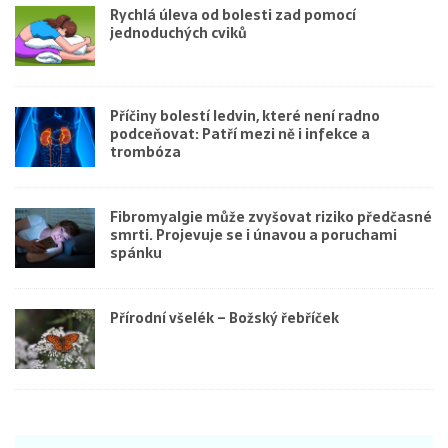
Rychlá úleva od bolesti zad pomocí
jednoduchých cviků
Příčiny bolestí ledvin, které není radno
podceňovat: Patří mezi ně i infekce a
trombóza
Fibromyalgie může zvyšovat riziko předčasné
smrti. Projevuje se i únavou a poruchami
spánku
Přírodní všelék – Božský řebříček