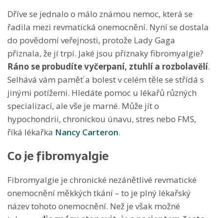
Dříve se jednalo o málo známou nemoc, která se
řadila mezi revmatická onemocnění. Nyní se dostala
do povědomí veřejnosti, protože Lady Gaga
přiznala, že jí trpí. Jaké jsou příznaky fibromyalgie?
Ráno se probudíte vyčerpaní, ztuhlí a rozbolavělí
.
Selhává vám paměť a bolest v celém těle se střídá s
jinými potížemi. Hledáte pomoc u lékařů různých
specializací, ale vše je marné. Může jít o
hypochondrii, chronickou únavu, stres nebo FMS,
říká lékařka
Nancy Carteron
.
Co je fibromyalgie
Fibromyalgie je chronické nezánětlivé revmatické
onemocnění měkkých tkání – to je plný lékařský
název tohoto onemocnění. Než je však možné