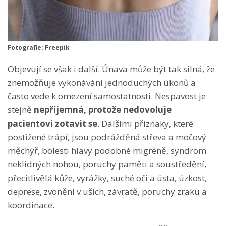
Fotografie: Freepik
Objevují se však i další. Únava může být tak silná, že
znemožňuje vykonávání jednoduchých úkonů a
často vede k omezení samostatnosti. Nespavost je
stejně
nepříjemná, protože nedovoluje
pacientovi zotavit se
. Dalšími příznaky, které
postižené trápí, jsou podrážděná střeva a močový
měchýř, bolesti hlavy podobné migréně, syndrom
neklidných nohou, poruchy paměti a soustředění,
přecitlivělá kůže, vyrážky, suché oči a ústa, úzkost,
deprese, zvonění v uších, závratě, poruchy zraku a
koordinace.