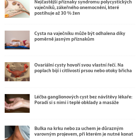
Nejčastější příznaky syndromu polycystických
vaječníků, zákeřného onemocnění, které
postihuje až 30 % žen
Cysta na vaječníku může být odhalena díky
poměrně jasným příznakům
Ovariální cysty hovoří svou vlastní řečí. Na
poplach bijí i citlivostí prsou nebo otoky břicha
Léčba ganglionových cyst bez návštěvy lékaře:
Poradí si s nimi i teplé obklady a masáže
Bulka na krku nebo za uchem je důrazným
varovným projevem, při kterém je nutné konat