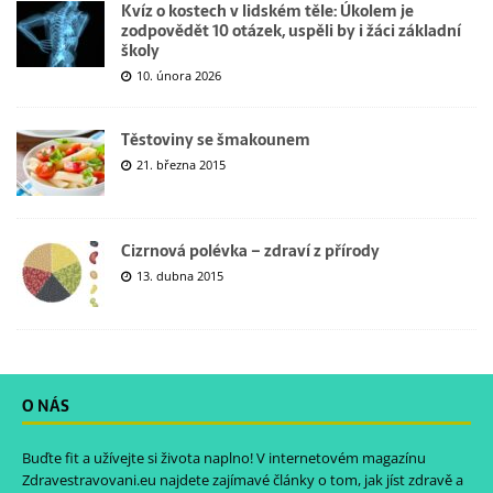
Kvíz o kostech v lidském těle: Úkolem je
zodpovědět 10 otázek, uspěli by i žáci základní
školy
10. února 2026
Těstoviny se šmakounem
21. března 2015
Cizrnová polévka – zdraví z přírody
13. dubna 2015
O NÁS
Buďte fit a užívejte si života naplno! V internetovém magazínu
Zdravestravovani.eu
najdete zajímavé články o tom, jak jíst zdravě a