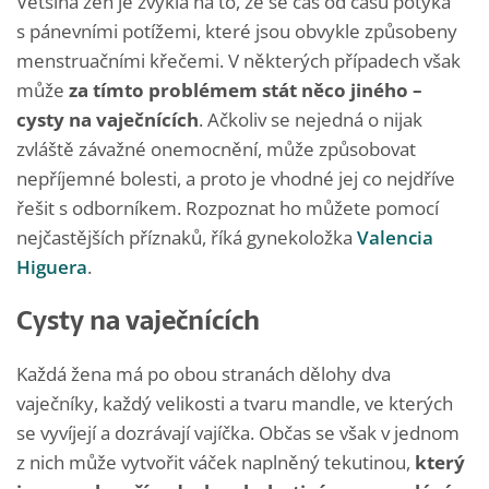
Většina žen je zvyklá na to, že se čas od času potýká
s pánevními potížemi, které jsou obvykle způsobeny
menstruačními křečemi. V některých případech však
může
za tímto problémem stát něco jiného –
cysty na vaječnících
. Ačkoliv se nejedná o nijak
zvláště závažné onemocnění, může způsobovat
nepříjemné bolesti, a proto je vhodné jej co nejdříve
řešit s odborníkem. Rozpoznat ho můžete pomocí
nejčastějších příznaků, říká gynekoložka
Valencia
Higuera
.
Cysty na vaječnících
Každá žena má po obou stranách dělohy dva
vaječníky, každý velikosti a tvaru mandle, ve kterých
se vyvíjejí a dozrávají vajíčka. Občas se však v jednom
z nich může vytvořit váček naplněný tekutinou,
který