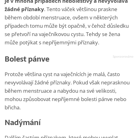
je v mnoha případech nebolestivý a nevyvolává
žádné příznaky
. Tento váček většinou praskne
během období menstruace, ovšem v některých
případech tomu může být opačně, v čehož důsledku
se přetvoří na vaječníkovou cystu. Tehdy se žena
může potýkat s nepříjemnými příznaky.
Bolest pánve
Protože většina cyst na vaječnících je malá, často
nevyvolávají žádné příznaky. Pokud však neprasknou
během menstruace a nabydou na své velikosti,
mohou způsobovat nepříjemné bolesti pánve nebo
břicha.
Nadýmání
Dalším častým příznakem, které mohou vyvolat