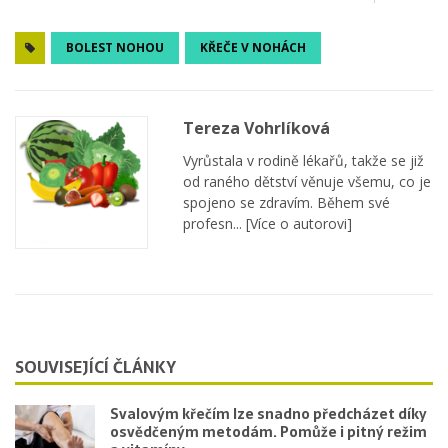
BOLEST NOHOU
KŘEČE V NOHÁCH
Tereza Vohrlíková
Vyrůstala v rodině lékařů, takže se již
od raného dětství věnuje všemu, co je
spojeno se zdravím. Během své
profesn...
[Více o autorovi]
SOUVISEJÍCÍ ČLÁNKY
Svalovým křečím lze snadno předcházet díky
osvědčeným metodám. Pomůže i pitný režim