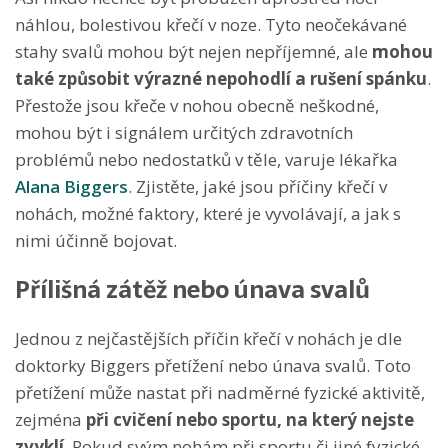
náhlou, bolestivou křečí v noze. Tyto neočekávané
stahy svalů mohou být nejen nepříjemné, ale
mohou
také způsobit výrazné nepohodlí a rušení spánku
.
Přestože jsou křeče v nohou obecně neškodné,
mohou být i signálem určitých zdravotních
problémů nebo nedostatků v těle, varuje lékařka
Alana Biggers
. Zjistěte, jaké jsou příčiny křečí v
nohách, možné faktory, které je vyvolávají, a jak s
nimi účinně bojovat.
Přílišná zátěž nebo únava svalů
Jednou z nejčastějších příčin křečí v nohách je dle
doktorky Biggers přetížení nebo únava svalů. Toto
přetížení může nastat při nadměrné fyzické aktivitě,
zejména
při cvičení nebo sportu, na který nejste
zvyklí
. Pokud svým nohám při sportu či jiné fyzické