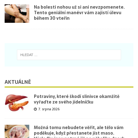
Na bolesti nohou už si ani nevzpomenete.
Tento geniální manévr vám zajistí úlevu
během 30 vteřin
AKTUÁLNĚ
Potraviny, které škodí slinivce okamžitě
vyřaďte ze svého jídelníčku
7. srpna 2026
Možná tomu nebudete věřit, ale tělo vám
poděkuje, když přestanete jíst maso.