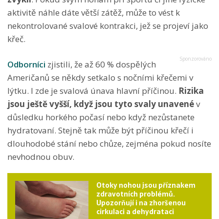
aktivitě náhle dáte větší zátěž, může to vést k
nekontrolované svalové kontrakci, jež se projeví jako
křeč.
Odborníci
zjistili, že až 60 % dospělých
Američanů se někdy setkalo s nočními křečemi v
lýtku. I zde je svalová únava hlavní příčinou.
Rizika
jsou ještě vyšší, když jsou tyto svaly unavené
v
důsledku horkého počasí nebo když nezůstanete
hydratovaní. Stejně tak může být příčinou křečí i
dlouhodobé stání nebo chůze, zejména pokud nosíte
nevhodnou obuv.
Otoky nohou jsou příznakem
zdravotních problémů.
Upozorňují i na zhoršenou
cirkulaci a dehydrataci