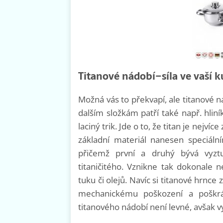
Titanové nádobí–síla ve vaší 
Možná vás to překvapí, ale titanové n
dalším složkám patří také např. hlin
laciný trik. Jde o to, že titan je nejví
základní materiál nanesen speciální
přičemž první a druhý bývá vyzt
titaničitého. Vznikne tak dokonale n
tuku či olejů. Navíc si titanové hrnce
mechanickému poškození a poškráb
titanového nádobí není levné, avšak 