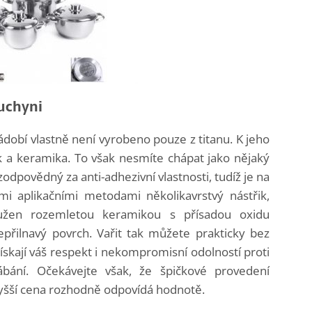
kuchyni
ádobí vlastně není vyrobeno pouze z titanu. K jeho
ík a keramika. To však nesmíte chápat jako nějaký
ce zodpovědný za anti-adhezivní vlastnosti, tudíž je na
mi aplikačními metodami několikavrstvý nástřik,
užen rozemletou keramikou s přísadou oxidu
epřilnavý povrch. Vařit tak můžete prakticky bez
 získají váš respekt i nekompromisní odolností proti
ání. Očekávejte však, že špičkové provedení
vyšší cena rozhodně odpovídá hodnotě.