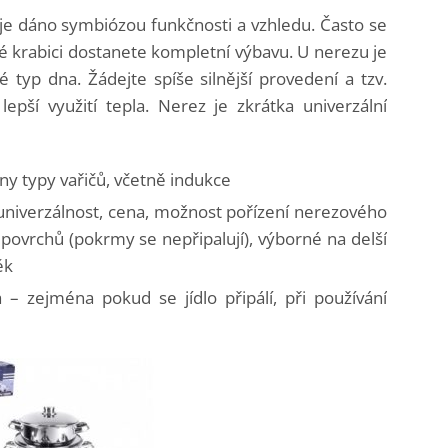
e dáno symbiózou funkčnosti a vzhledu. Často se
né krabici dostanete kompletní výbavu. U nerezu je
é typ dna. Žádejte spíše silnější provedení a tzv.
epší využití tepla. Nerez je zkrátka univerzální
y typy vařičů, včetně indukce
niverzálnost, cena, možnost pořízení nerezového
povrchů (pokrmy se nepřipalují), výborné na delší
ěk
 – zejména pokud se jídlo připálí, při používání