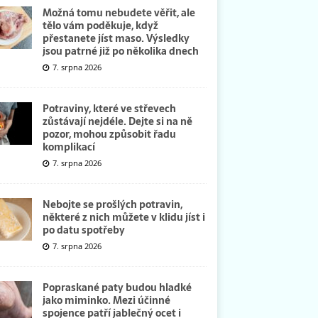
Možná tomu nebudete věřit, ale
tělo vám poděkuje, když
přestanete jíst maso. Výsledky
jsou patrné již po několika dnech
7. srpna 2026
Potraviny, které ve střevech
zůstávají nejdéle. Dejte si na ně
pozor, mohou způsobit řadu
komplikací
7. srpna 2026
Nebojte se prošlých potravin,
některé z nich můžete v klidu jíst i
po datu spotřeby
7. srpna 2026
Popraskané paty budou hladké
jako miminko. Mezi účinné
spojence patří jablečný ocet i