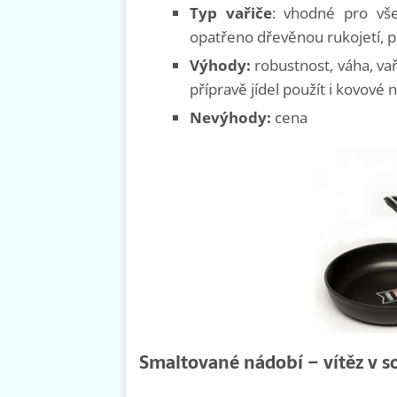
Typ vařiče
: vhodné pro vše
opatřeno dřevěnou rukojetí, p
Výhody:
robustnost, váha, va
přípravě jídel použít i kovové n
Nevýhody:
cena
Smaltované nádobí – vítěz v s