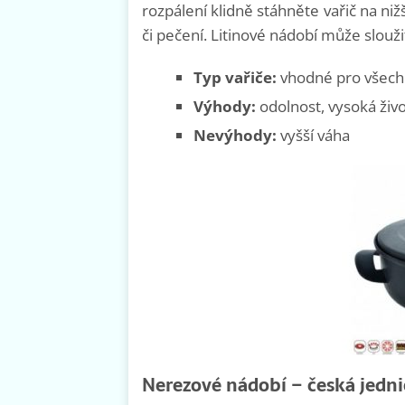
rozpálení klidně stáhněte vařič na niž
či pečení. Litinové nádobí může slouži
Typ vařiče:
vhodné pro všech
Výhody:
odolnost, vysoká živ
Nevýhody:
vyšší váha
Nerezové nádobí – česká jedn