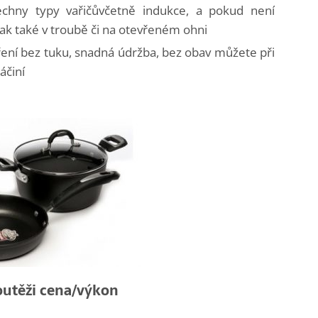
chny typy vařičůvčetně indukce, a pokud není
ak také v troubě či na otevřeném ohni
ření bez tuku, snadná údržba, bez obav můžete při
áčiní
outěži cena/výkon