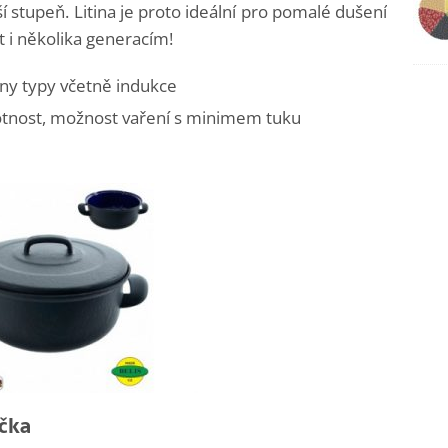
ší stupeň. Litina je proto ideální pro pomalé dušení
t i několika generacím!
ny typy včetně indukce
otnost, možnost vaření s minimem tuku
ička