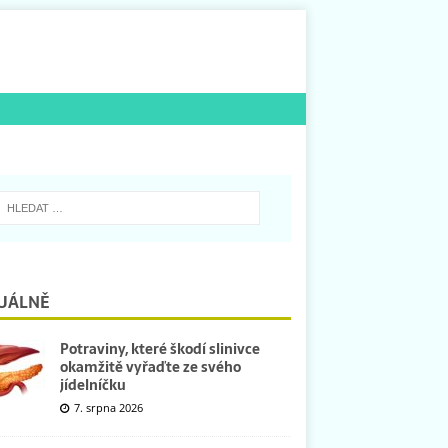
UÁLNĚ
Potraviny, které škodí slinivce
okamžitě vyřaďte ze svého
jídelníčku
7. srpna 2026