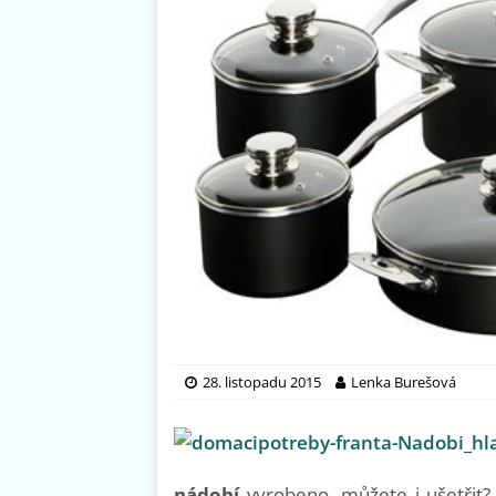
28. listopadu 2015
Lenka Burešová
nádobí
vyrobeno, můžete i ušetřit?