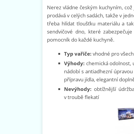
Nerez vládne českým kuchyním, což j
prodává v celých sadách, takže v jed
třeba hlídat tloušťku materiálu a tak
sendvičové dno, které zabezpečuje l
pomocník do každé kuchyně.
Typ vařiče:
vhodné pro všechn
Výhody:
chemická odolnost, u
nádobí s antiadhezní úpravou 
přípravu jídla, elegantní dopln
Nevýhody:
obtížnější údržba
v troubě flekatí