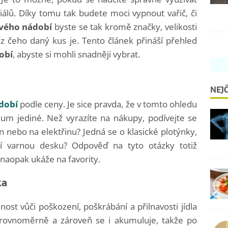
riálů. Díky tomu tak budete moci vypnout vařič, či
vého nádobí
byste se tak kromě značky, velikosti
z čeho daný kus je. Tento článek přináší přehled
obí
, abyste si mohli snadněji vybrat.
NEJČ
dobí
podle ceny. Je sice pravda, že v tomto ohledu
érium jediné. Než vyrazíte na nákupy, podívejte se
yn nebo na elektřinu? Jedná se o klasické plotýnky,
í varnou desku? Odpověď na tyto otázky totiž
 naopak ukáže na favority.
ka
nost vůči poškození, poškrábání a přilnavosti jídla
í rovnoměrně a zároveň se i akumuluje, takže po