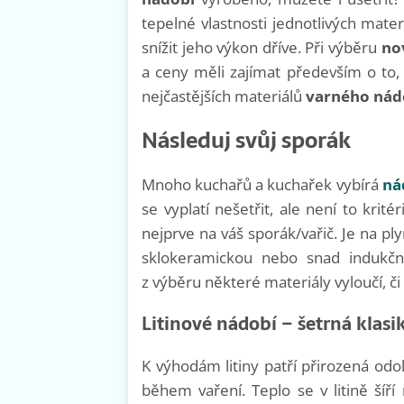
tepelné vlastnosti jednotlivých mate
snížit jeho výkon dříve. Při výběru
no
a ceny měli zajímat především o to, 
nejčastějších materiálů
varného nád
Následuj svůj sporák
Mnoho kuchařů a kuchařek vybírá
ná
se vyplatí nešetřit, ale není to krit
nejprve na váš sporák/vařič. Je na pl
sklokeramickou nebo snad indukčn
z výběru některé materiály vyloučí, či
Litinové nádobí – šetrná klasi
K výhodám litiny patří přirozená odol
během vaření. Teplo se v litině šíř