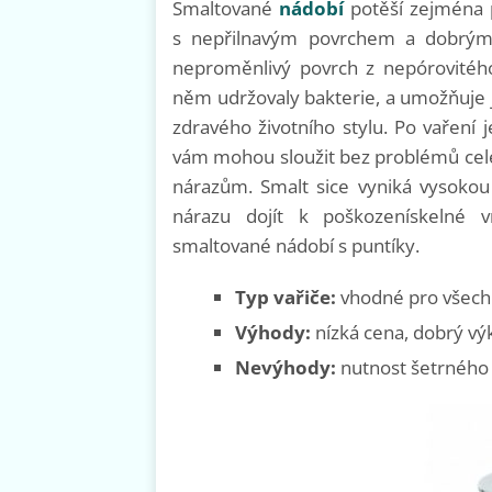
Smaltované
nádobí
potěší zejména p
s nepřilnavým povrchem a dobrým
neproměnlivý povrch z nepórovitého
něm udržovaly bakterie, a umožňuje 
zdravého životního stylu. Po vaření
vám mohou sloužit bez problémů celé 
nárazům. Smalt sice vyniká vysokou 
nárazu dojít k poškozenískelné vr
smaltované nádobí s puntíky.
Typ vařiče:
vhodné pro všech
Výhody:
nízká cena, dobrý vý
Nevýhody:
nutnost šetrného