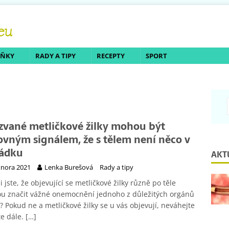
LŇKY
RADY A TIPY
RECEPTY
SPORT
zvané metličkové žilky mohou být
ovným signálem, že s tělem není něco v
ádku
AKT
února 2021
Lenka Burešová
Rady a tipy
i jste, že objevující se metličkové žilky různě po těle
u značit vážné onemocnění jednoho z důležitých orgánů
e? Pokud ne a metličkové žilky se u vás objevují, neváhejte
te dále.
[…]