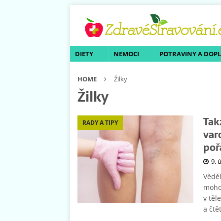
DIETY
NEMOCI
POTRAVINY A DOP
HOME
Žilky
Žilky
Tak
RADY A TIPY
var
poř
9. 
Věděl
moho
v těl
a čtě