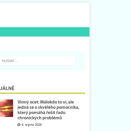
UÁLNĚ
Vinný ocet: Málokdo to ví, ale
jedná se o skvělého pomocníka,
který pomáhá řešit řadu
chronických problémů
6. srpna 2026