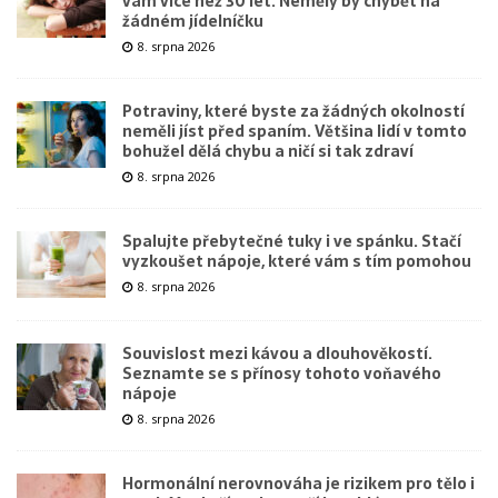
vám více než 30 let. Neměly by chybět na
žádném jídelníčku
8. srpna 2026
Potraviny, které byste za žádných okolností
neměli jíst před spaním. Většina lidí v tomto
bohužel dělá chybu a ničí si tak zdraví
8. srpna 2026
Spalujte přebytečné tuky i ve spánku. Stačí
vyzkoušet nápoje, které vám s tím pomohou
8. srpna 2026
Souvislost mezi kávou a dlouhověkostí.
Seznamte se s přínosy tohoto voňavého
nápoje
8. srpna 2026
Hormonální nerovnováha je rizikem pro tělo i