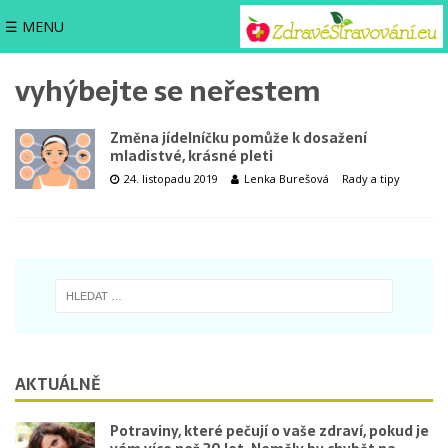
☰ MENU
vyhýbejte se neřestem
Změna jídelníčku pomůže k dosažení
mladistvé, krásné pleti
24. listopadu 2019
Lenka Burešová
Rady a tipy
AKTUÁLNĚ
Potraviny, které pečují o vaše zdraví, pokud je