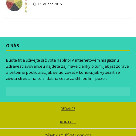
13. dubna 2015
O NÁS
Buďte fit a užívejte si života naplno! V internetovém magazínu
Zdravestravovani.eu
najdete zajímavé články o tom, jak jíst zdravě
a přitom si pochutnat, jak se udržovat v kondici, jak vytěsnit ze
života stres a na co si dát na cestě za štíhlou linií pozor.
REDAKCE
KONTAKT
ZÁSADY POUŽÍVÁNÍ COOKIES