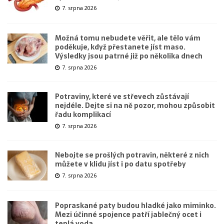
7. srpna 2026
Možná tomu nebudete věřit, ale tělo vám
poděkuje, když přestanete jíst maso.
Výsledky jsou patrné již po několika dnech
7. srpna 2026
Potraviny, které ve střevech zůstávají
nejdéle. Dejte si na ně pozor, mohou způsobit
řadu komplikací
7. srpna 2026
Nebojte se prošlých potravin, některé z nich
můžete v klidu jíst i po datu spotřeby
7. srpna 2026
Popraskané paty budou hladké jako miminko.
Mezi účinné spojence patří jablečný ocet i
teplá voda