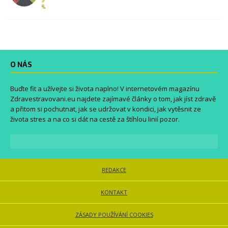
O NÁS
Buďte fit a užívejte si života naplno! V internetovém magazínu
Zdravestravovani.eu
najdete zajímavé články o tom, jak jíst zdravě
a přitom si pochutnat, jak se udržovat v kondici, jak vytěsnit ze
života stres a na co si dát na cestě za štíhlou linií pozor.
REDAKCE
KONTAKT
ZÁSADY POUŽÍVÁNÍ COOKIES