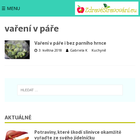
☰ MENU
vaření v páře
Vaření v páře i bez parního hrnce
3. května 2018
Gabriela K
Kuchyně
AKTUÁLNĚ
Potraviny, které škodí slinivce okamžitě
vyřaďte ze svého jídelníčku