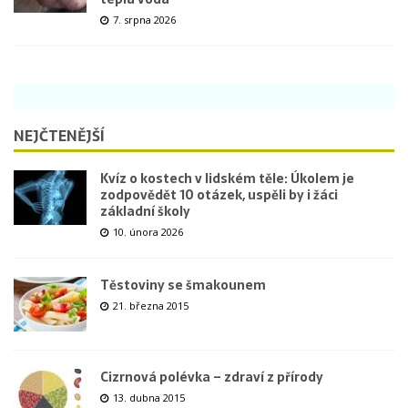
7. srpna 2026
NEJČTENĚJŠÍ
Kvíz o kostech v lidském těle: Úkolem je
zodpovědět 10 otázek, uspěli by i žáci
základní školy
10. února 2026
Těstoviny se šmakounem
21. března 2015
Cizrnová polévka – zdraví z přírody
13. dubna 2015