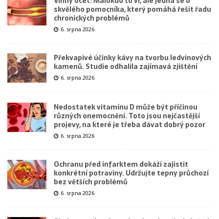
Vinný ocet: Málokdo to ví, ale jedná se o
skvělého pomocníka, který pomáhá řešit řadu
chronických problémů
6. srpna 2026
Překvapivé účinky kávy na tvorbu ledvinových
kamenů. Studie odhalila zajímavá zjištění
6. srpna 2026
Nedostatek vitamínu D může být příčinou
různých onemocnění. Toto jsou nejčastější
projevy, na které je třeba dávat dobrý pozor
6. srpna 2026
Ochranu před infarktem dokáží zajistit
konkrétní potraviny. Udržujte tepny průchozí
bez větších problémů
6. srpna 2026