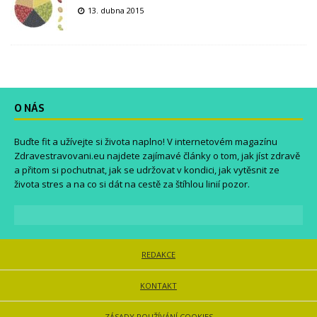
13. dubna 2015
O NÁS
Buďte fit a užívejte si života naplno! V internetovém magazínu
Zdravestravovani.eu
najdete zajímavé články o tom, jak jíst zdravě
a přitom si pochutnat, jak se udržovat v kondici, jak vytěsnit ze
života stres a na co si dát na cestě za štíhlou linií pozor.
REDAKCE
KONTAKT
ZÁSADY POUŽÍVÁNÍ COOKIES