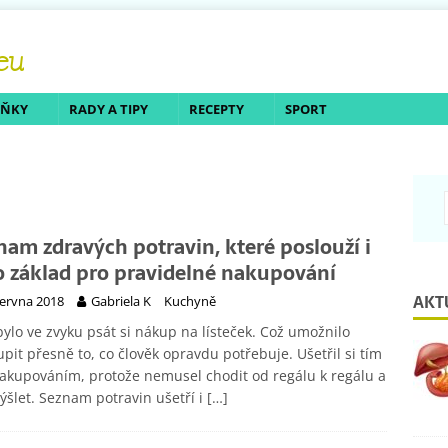
LŇKY
RADY A TIPY
RECEPTY
SPORT
nam zdravých potravin, které poslouží i
o základ pro pravidelné nakupování
AKT
června 2018
Gabriela K
Kuchyně
bylo ve zvyku psát si nákup na lísteček. Což umožnilo
pit přesně to, co člověk opravdu potřebuje. Ušetřil si tím
akupováním, protože nemusel chodit od regálu k regálu a
šlet. Seznam potravin ušetří i
[…]