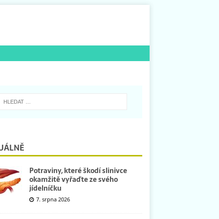
UÁLNĚ
Potraviny, které škodí slinivce
okamžitě vyřaďte ze svého
jídelníčku
7. srpna 2026