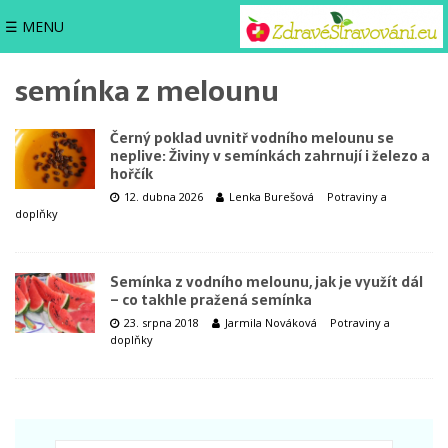
☰ MENU
semínka z melounu
Černý poklad uvnitř vodního melounu se
neplive: Živiny v semínkách zahrnují i železo a
hořčík
12. dubna 2026
Lenka Burešová
Potraviny a
doplňky
Semínka z vodního melounu, jak je využít dál
– co takhle pražená semínka
23. srpna 2018
Jarmila Nováková
Potraviny a
doplňky