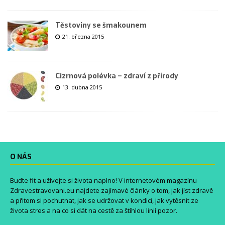
Těstoviny se šmakounem
21. března 2015
Cizrnová polévka – zdraví z přírody
13. dubna 2015
O NÁS
Buďte fit a užívejte si života naplno! V internetovém magazínu
Zdravestravovani.eu
najdete zajímavé články o tom, jak jíst zdravě
a přitom si pochutnat, jak se udržovat v kondici, jak vytěsnit ze
života stres a na co si dát na cestě za štíhlou linií pozor.