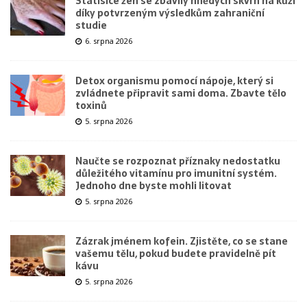
Statisíce žen se zbavily hnědých skvrn na kůži
díky potvrzeným výsledkům zahraniční
studie
6. srpna 2026
Detox organismu pomocí nápoje, který si
zvládnete připravit sami doma. Zbavte tělo
toxinů
5. srpna 2026
Naučte se rozpoznat příznaky nedostatku
důležitého vitamínu pro imunitní systém.
Jednoho dne byste mohli litovat
5. srpna 2026
Zázrak jménem kofein. Zjistěte, co se stane
vašemu tělu, pokud budete pravidelně pít
kávu
5. srpna 2026