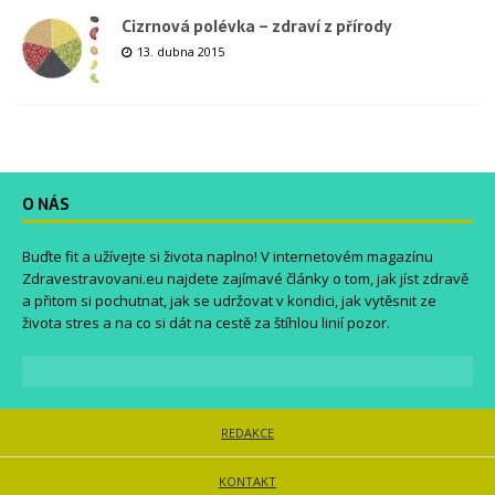
Cizrnová polévka – zdraví z přírody
13. dubna 2015
O NÁS
Buďte fit a užívejte si života naplno! V internetovém magazínu
Zdravestravovani.eu
najdete zajímavé články o tom, jak jíst zdravě
a přitom si pochutnat, jak se udržovat v kondici, jak vytěsnit ze
života stres a na co si dát na cestě za štíhlou linií pozor.
REDAKCE
KONTAKT