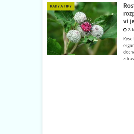
Ros
RADY A TIPY
roz
ví 
2. 
Kysel
organ
dochá
zdra