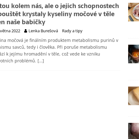
tou kolem nás, ale o jejich schopnostech
pouštět krystaly kyseliny močové v těle
jen naše babičky
května 2022
Lenka Burešová
Rady a tipy
ina močová je finálním produktem metabolismu purinů v
ismu savců, tedy i člověka. Při poruše metabolismu
zí k jejímu hromadění v těle, což vede ke vzniku
votních problémů.
[…]