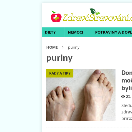
DIETY
NEMOCI
POTRAVINY A DOP
HOME
puriny
puriny
Dom
RADY A TIPY
moč
byl
25.
Sledu
zdrav
přir