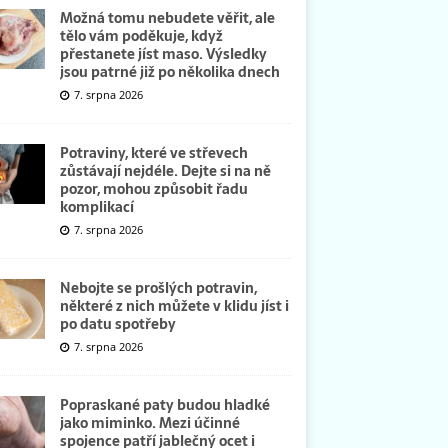
Možná tomu nebudete věřit, ale
tělo vám poděkuje, když
přestanete jíst maso. Výsledky
jsou patrné již po několika dnech
7. srpna 2026
Potraviny, které ve střevech
zůstávají nejdéle. Dejte si na ně
pozor, mohou způsobit řadu
komplikací
7. srpna 2026
Nebojte se prošlých potravin,
některé z nich můžete v klidu jíst i
po datu spotřeby
7. srpna 2026
Popraskané paty budou hladké
jako miminko. Mezi účinné
spojence patří jablečný ocet i