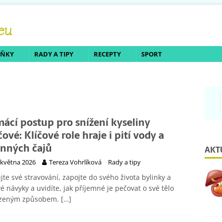
LŇKY
RADY A TIPY
RECEPTY
SPORT
ácí postup pro snížení kyseliny
ové: Klíčové role hraje i pití vody a
inných čajů
AKT
 května 2026
Tereza Vohrlíková
Rady a tipy
jte své stravování, zapojte do svého života bylinky a
é návyky a uvidíte, jak příjemné je pečovat o své tělo
ozeným způsobem.
[…]