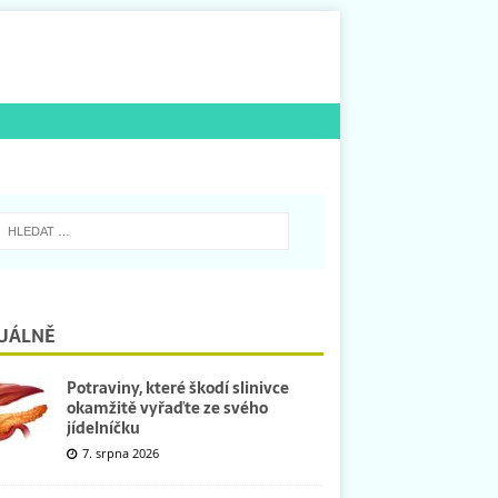
UÁLNĚ
Potraviny, které škodí slinivce
okamžitě vyřaďte ze svého
jídelníčku
7. srpna 2026