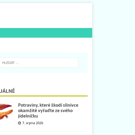
UÁLNĚ
Potraviny, které škodí slinivce
okamžitě vyřaďte ze svého
jídelníčku
7. srpna 2026