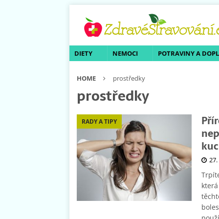
DIETY
NEMOCI
POTRAVINY A DOP
HOME
prostředky
prostředky
Pří
RADY A TIPY
nep
kuc
27.
Trpít
která
těcht
boles
použí