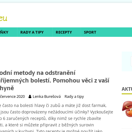
LŇKY
RADY A TIPY
RECEPTY
SPORT
rodní metody na odstranění
říjemných bolestí. Pomohou věci z vaší
hyně
AKT
 července 2020
Lenka Burešová
Rady a tipy
e často na bolesti hlavy či zubů a máte již dost farmak,
 jsou často doprovázeny nežádoucími účinky? Vyzkoušejte
o 6 zaručených receptů, díky nimž se rychle zbavíte
ti, a které si můžete připravit z běžných surovin
vaných v kuchyni. Tyto recepty je možné použít jako