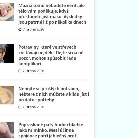
Možná tomu nebudete věřit, ale
tělo vám poděkuje, když
přestanete jíst maso. Výsledky
jsou patrné již po několika dnech
7. srpna 2026
Potraviny, které ve střevech
zůstávají nejdéle. Dejte si na ně
pozor, mohou způsobit řadu
komplikací
7. srpna 2026
Nebojte se prošlých potravin,
některé z nich můžete v klidu jíst i
po datu spotřeby
7. srpna 2026
Popraskané paty budou hladké
jako miminko. Mezi účinné
spojence patří jablečný ocet i