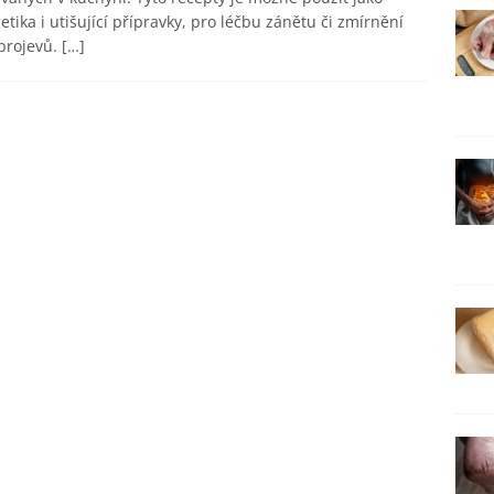
etika i utišující přípravky, pro léčbu zánětu či zmírnění
projevů.
[…]